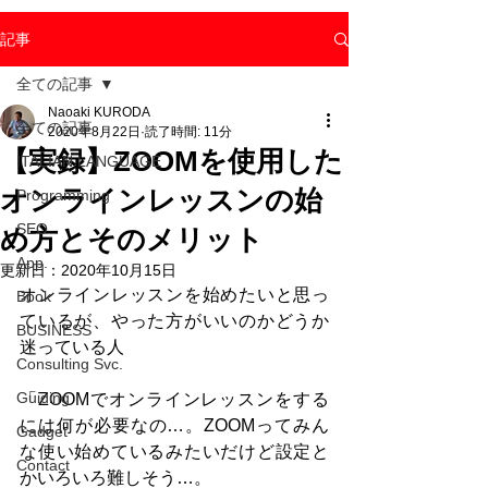
記事
全ての記事
Naoaki KURODA
全ての記事
2020年8月22日
読了時間: 11分
【実録】ZOOMを使用した
ITALIAN LANGUAGE
オンラインレッスンの始
Programming
SEO
め方とそのメリット
App.
更新日：
2020年10月15日
オンラインレッスンを始めたいと思っ
Book
ているが、やった方がいいのかどうか
BUSINESS
迷っている人
Consulting Svc.
Guiding
「ZOOMでオンラインレッスンをする
には何が必要なの…。ZOOMってみん
Gadget
な使い始めているみたいだけど設定と
Contact
かいろいろ難しそう…。