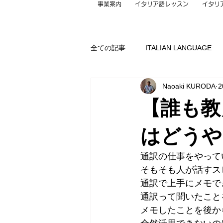
事業案内
イタリア語レッスン
イタリ
全ての記事
ITALIAN LANGUAGE
Naoaki KURODA
2
Guiding
Gadget
Contact
【誰も教
LIFE
Music
PC
Pr
はどうや
通訳の仕事をやって
Thought
TOURISM
未分
そもそも人が話すス
通訳で上手にメモで
通訳って聞いたこと
メモしたことを後か