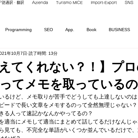
ア語通訳・翻訳
Azienda
Turismo MICE
Import-Export
SNS
Programming
SEO
App.
Book
BUSINESS
021年10月7日
読了時間: 13分
Italian Culture
INBOUND
Hotel
Italian Languag
えてくれない？！】プロ
overb
Restaurant
Place
STUDY
TECH.
Tea
ってメモを取っているの
いるけど、メモ取りが苦手でどうしても上達しないのは
類
未分類
Non classificato
ピードで長い文章をメモするのって全然無理じゃない？
きる人って速記かなんかやってるの？
を適当にメモして適当にまとめて話してるだけなんじゃ
ら見ても、不完全な単語がいくつか並んでいるだけで、