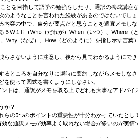
次のようなことを言われた経験があるのではないでしょ
る内容の中で、自分が要点だと思うことを適宜メモしな
５W１H（Who（だれが）When（いつ）、Where（
を）、Why（なぜ）、How（どのように）を指し示す言葉
洩らさないように注意し、後から見てわかるようにでき
するところを自分なりに瞬時に要約しながらメモしなさ
どを使って図式を書くようにしなさい。
イントは、通訳がメモを取る上でどれも大事なアドバイ
うか？
れらの5つのポイントの重要性が十分わかっていたとし
る有効な通訳メモが効率よく取れない場合が多いのが実情