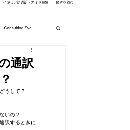
イタリア語通訳・ガイド募集
続きを読む
Consulting Svc.
e
Language Svc.
の通訳
ching Class
Work
？
どうして？
ないの？
通訳するときに