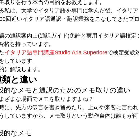
モ取りを行う本当の目的をお教えします。
る私は、大学でイタリア語を専門に学んだ後、イタリア
000回近いイタリア語通訳・翻訳業務をこなしてきたプ
語の通訳案内士(通訳ガイド)免許と実用イタリア語検定１
の資格を持っています。
た
イタリア語専門講座Studio Aria Superiore
で検定受験
をしています。
的に解説します。
種類と違い
般的なメモと通訳のためのメモ取りの違い
まざまな場面でメモを取りますよね？
時に、先方の伝言を書き留めたり、上司や来客に言われ
うしていますから、メモ取りという動作自体は誰もが何
般的なメモ