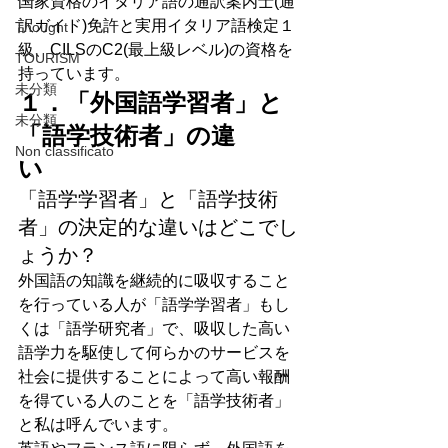
国家資格のイタリア語の通訳案内士(通
訳ガイド)免許と実用イタリア語検定１
Thought
級、CILSのC2(最上級レベル)の資格を
TOURISM
持っています。
未分類
１．「外国語学習者」と
未分類
「語学技術者」の違
Non classificato
い　　
「語学学習者」と「語学技術
者」の決定的な違いはどこでし
ょうか？
外国語の知識を継続的に吸収すること
を行っている人が「語学学習者」もし
くは「語学研究者」で、吸収した高い
語学力を駆使して何らかのサービスを
社会に提供することによって高い報酬
を得ている人のことを「語学技術者」
と私は呼んでいます。