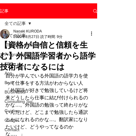
記事
全ての記事
Naoaki KURODA
全ての記事
2020年8月27日
読了時間: 9分
【資格が自信と信頼を生
ITALIAN LANGUAGE
む】外国語学習者から語学
Programming
SEO
技術者になるには
App.
自分が学んでいる外国語の語学力を使
Book
って仕事をする方法がわからない人
「外国語が好きで勉強しているけど将
BUSINESS
来どうしたら仕事に結び付けられるの
Consulting Svc.
かな…。外国語の勉強って終わりがな
Guiding
いんだけど、どこまで勉強したら通訳
とかになれるのかな…。翻訳家になり
Gadget
たいけど、どうやってなるのか
Contact
な…。」