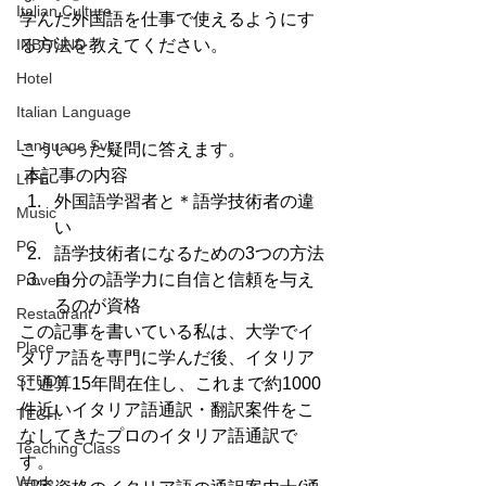
Italian Culture
学んだ外国語を仕事で使えるようにす
INBOUND
る方法を教えてください。
Hotel
Italian Language
Language Svc.
こういった疑問に答えます。
 本記事の内容
LIFE
外国語学習者と＊語学技術者の違
Music
い
PC
語学技術者になるための3つの方法
自分の語学力に自信と信頼を与え
Proverb
るのが資格
Restaurant
この記事を書いている私は、大学でイ
Place
タリア語を専門に学んだ後、イタリア
STUDY
に通算15年間在住し、これまで約1000
件近いイタリア語通訳・翻訳案件をこ
TECH.
なしてきたプロのイタリア語通訳で
Teaching Class
す。
Work