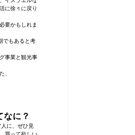
、イスラエルな
活に徐々に戻り
必要かもしれま
期でもあると考
グ事業と観光事
た、
ってなに？
リア人に、ぜひ見
、買って欲しい