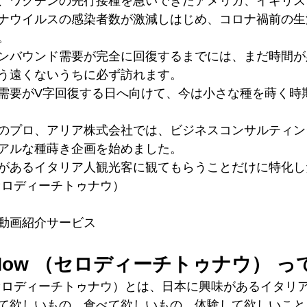
、ワクチンの先行接種を急いできたアメリカ、イギリス
ナウイルスの感染者数が激減しはじめ、コロナ禍前の生
。
ンバウンド需要が完全に回復するまでには、まだ時間が
う遠くないうちに必ず訪れます。
需要がV字回復する日へ向けて、今は小さな種を蒔く時
のプロ、アリア株式会社では、ビジネスコンサルティン
アルな種蒔き企画を始めました。
があるイタリア人観光客に観てもらうことだけに特化し
 （セロディーチトゥナウ） 
動画紹介サービス
woNow （セロディーチトゥナウ） 
ow （セロディーチトゥナウ）とは、日本に興味があるイタ
て欲しいもの、食べて欲しいもの、体験して欲しいこと