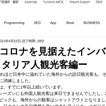
ア語通訳・翻訳
Azienda
Turismo MICE
Import-Export
SNS
Programming
SEO
App.
Book
BUSINESS
021年4月22日
読了時間: 18分
Italian Culture
INBOUND
Hotel
Italian Languag
コロナを見据えたインバ
overb
Restaurant
Place
STUDY
TECH.
Tea
イタリア人観光客編ー
、あれほど日本中に溢れていた海外からの訪日観光客も、
類
未分類
Non classificato
に消滅しました。
は、すでに1年以上続いています。
」シーズンにも外国人観光客は来日できませんでしたし、2
ピックも、海外からの観客はシャットアウトとなりまし