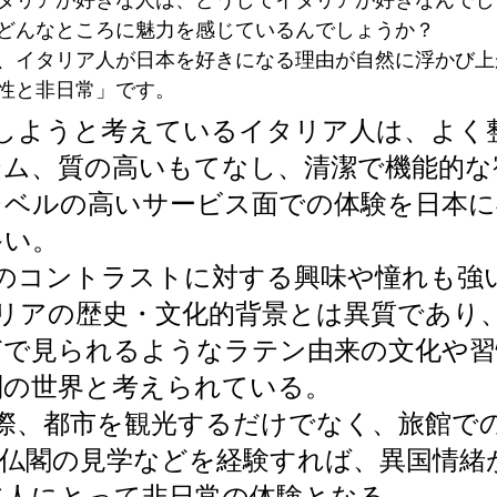
タリアが好きな人は、どうしてイタリアが好きなんでし
どんなところに魅力を感じているんでしょうか？
、イタリア人が日本を好きになる理由が自然に浮かび上
性と非日常」です。
行しようと考えているイタリア人は、よく
テム、質の高いもてなし、清潔で機能的な
レベルの高いサービス面での体験を日本に
多い。
代のコントラストに対する興味や憧れも強
タリアの歴史・文化的背景とは異質であり
どで見られるようなラテン由来の文化や習
別の世界と考えられている。
際、都市を観光するだけでなく、旅館で
社仏閣の見学などを経験すれば、異国情緒
ア人にとって非日常の体験となる。