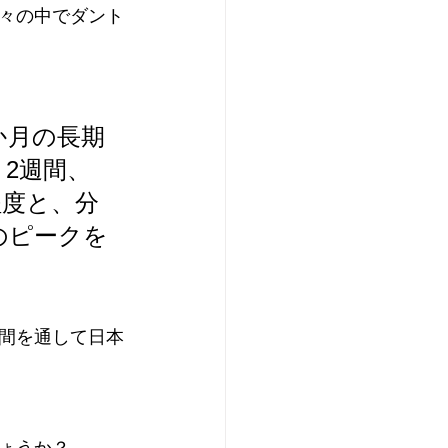
々の中でダント
か月の長期
2週間、
程度と、分
のピークを
間を通して日本