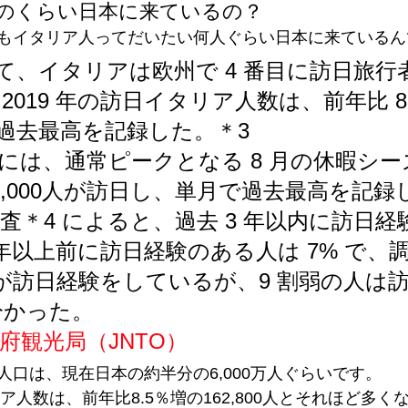
のくらい日本に来ているの？
もイタリア人ってだいたい何人ぐらい日本に来ているん
て、イタリアは欧州で 4 番目に訪日旅行
019 年の訪日イタリア人数は、前年比 8.
人と過去最高を記録した。＊3
 4月には、通常ピークとなる 8 月の休暇シ
 4,000人が訪日し、単月で過去最高を記録
の調査＊4 によると、過去 3 年以内に訪日
3 年以上前に訪日経験のある人は 7% で、
の人が訪日経験をしているが、9 割弱の人は
分かった。
府観光局（JNTO）
人口は、現在日本の約半分の6,000万人ぐらいです。
リア人数は、前年比8.5％増の162,800人とそれほど多