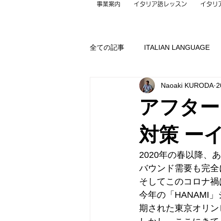
事業案内
イタリア語レッスン
イタリ
全ての記事
ITALIAN LANGUAGE
Naoaki KURODA
2
Guiding
Gadget
Contact
アフター
LIFE
Music
PC
Pr
対策 ー
2020年の春以降
Thought
TOURISM
未分
バウンド需要も完全
そしてこのコロナ禍
今年の「HANAMI
期された東京オリン