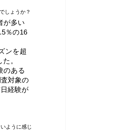
でしょうか？
者が多い
5％の16 
ーズンを超
した。
経験のある
調査対象の
訪日経験が
くないように感じ