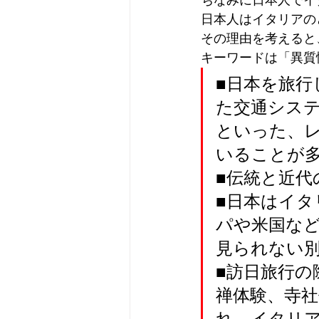
ちなみに日本人でイ
日本人はイタリアの
その理由を考えると
キーワードは「異質
■日本を旅
た交通シス
といった、
いることが
■伝統と近
■日本はイ
パや米国な
見られない
■訪日旅行の
禅体験、寺
れ、イタリ