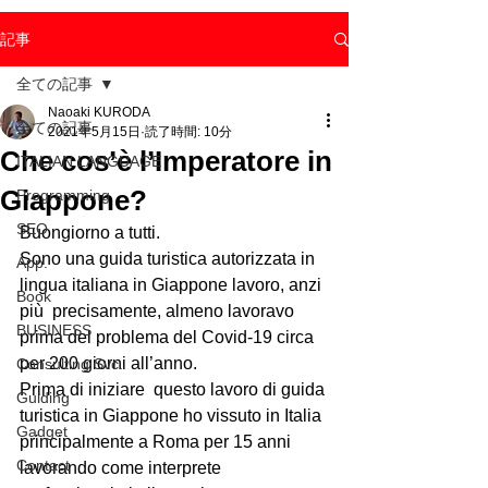
記事
全ての記事
Naoaki KURODA
全ての記事
2021年5月15日
読了時間: 10分
Che cos’è l’Imperatore in
ITALIAN LANGUAGE
Giappone?
Programming
SEO
Buongiorno a tutti. 
Sono una guida turistica autorizzata in 
App.
lingua italiana in Giappone lavoro, anzi 
Book
più  precisamente, almeno lavoravo 
BUSINESS
prima del problema del Covid-19 circa 
per 200 giorni all’anno.
Consulting Svc.
Prima di iniziare  questo lavoro di guida 
Guiding
turistica in Giappone ho vissuto in Italia 
Gadget
principalmente a Roma per 15 anni 
Contact
lavorando come interprete 