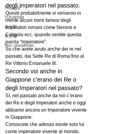
degli imperatori nel passato.
Thought
Quindi probabilmente vi verranno in 
TOURISM
mente alcuni nomi famosi degli 
未分類
imperatori romani come Nerone e 
Caligola ecc. quando sentite questa 
未分類
parola “imperatore”.
Non classificato
So che avete avuto anche dei re nel 
passato, dai Sette Re di Roma fino al 
Re Vittorio Emanuele III.
Secondo voi anche in 
Giappone c’erano dei Re o 
degli Imperatori nel passato?
Sì, nel passato anche da noi c’erano 
dei Re e degli Imperatori anche e oggi 
abbiamo ancora un Imperatore vivente 
in Giappone.
Conoscete che adesso esiste solo lui 
come imperatore vivente al mondo.