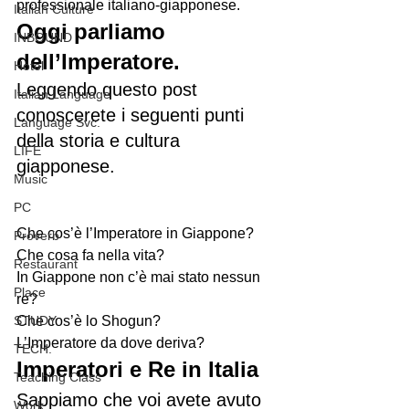
professionale italiano-giapponese.
Italian Culture
Oggi parliamo 
INBOUND
dell’Imperatore.
Hotel
Leggendo questo post 
Italian Language
conoscerete i seguenti punti 
Language Svc.
della storia e cultura 
LIFE
giapponese.
Music
PC
Che cos’è l’Imperatore in Giappone?  
Proverb
Che cosa fa nella vita?
Restaurant
In Giappone non c’è mai stato nessun 
Place
re?
STUDY
Che cos’è lo Shogun?
L’Imperatore da dove deriva?
TECH.
Imperatori e Re in Italia
Teaching Class
Sappiamo che voi avete avuto 
Work