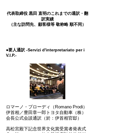
代表取締役 黒田 直明のこれまでの通訳・翻
訳実績
（主な訪問先、顧客様等 敬称略 順不同）
●要人通訳 -Servizi d'interpretariato per i
V.I.P.-
ロマーノ・プローディ（Romano Prodi）
伊首相／豊田章一郎トヨタ自動車（株）
会長公式会談通訳（於：伊首相官邸）
高松宮殿下記念世界文化賞受賞者発表式