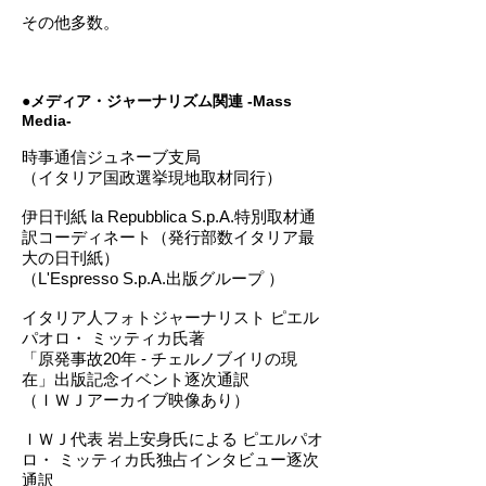
その他多数。
●メディア・ジャーナリズム関連 -Mass
Media-
時事通信ジュネーブ支局
（イタリア国政選挙現地取材同行）
伊日刊紙 la Repubblica S.p.A.特別取材通
訳コーディネート（発行部数イタリア最
大の日刊紙）
（L'Espresso S.p.A.出版グループ ）
イタリア人フォトジャーナリスト ピエル
パオロ・ ミッティカ氏著
「原発事故20年 - チェルノブイリの現
在」出版記念イベント逐次通訳
（ＩＷＪアーカイブ映像あり）
ＩＷＪ代表 岩上安身氏による ピエルパオ
ロ・ ミッティカ氏独占インタビュー逐次
通訳