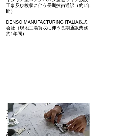
工事及び検収に伴う長期技術通訳（約1年
間）
DENSO MANUFACTURING ITALIA株式
会社（現地工場買収に伴う長期通訳業務
約1年間）
フィアットアウト トリノ本社及び生産工
場（Fiat Auto）
アウトストラーデ株式会社（Societa'
Autostrade）