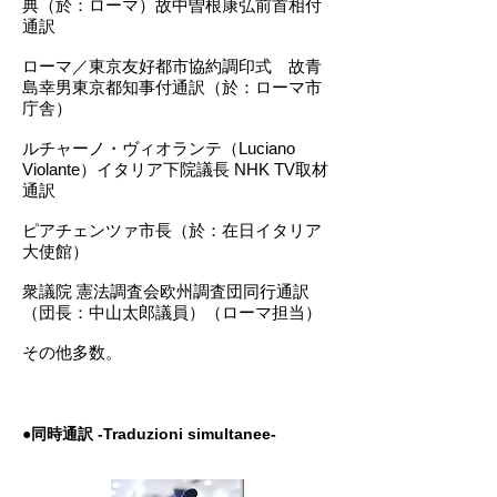
典（於：ローマ）故中曽根康弘前首相付
通訳
ローマ／東京友好都市協約調印式 故青
島幸男東京都知事付通訳（於：ローマ市
庁舎）
ルチャーノ・ヴィオランテ（Luciano
Violante）イタリア下院議長 NHK TV取材
通訳
ピアチェンツァ市長（於：在日イタリア
大使館）
衆議院 憲法調査会欧州調査団同行通訳
（団長：中山太郎議員）（ローマ担当）
その他多数。
●同時通訳 -Traduzioni simultanee-​