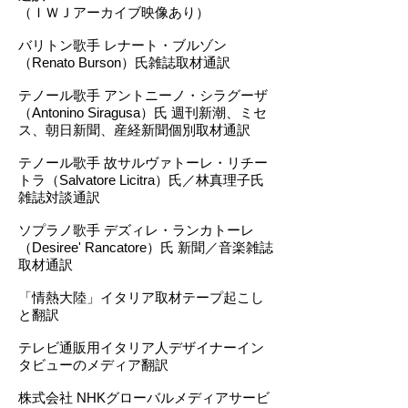
（ＩＷＪアーカイブ映像あり）
バリトン歌手 レナート・ブルゾン
（Renato Burson）氏雑誌取材通訳
テノール歌手 アントニーノ・シラグーザ
（Antonino Siragusa）氏 週刊新潮、ミセ
ス、朝日新聞、産経新聞個別取材通訳
テノール歌手 故サルヴァトーレ・リチー
トラ（Salvatore Licitra）氏／林真理子氏
雑誌対談通訳
ソプラノ歌手 デズィレ・ランカトーレ
（Desiree' Rancatore）氏 新聞／音楽雑誌
取材通訳
「情熱大陸」イタリア取材テープ起こし
と翻訳
テレビ通販用イタリア人デザイナーイン
タビューのメディア翻訳
株式会社 NHKグローバルメディアサービ