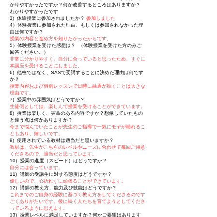
かりやすかったですか？何か改善するところはありますか？
わかりやすかったです
3) 体験授業に参加されましたか？
参加しました
4）体験授業に参加された理由、もしくは参加されなかった理
由は何ですか？
授業の内容と進め方を知りたかったからです。
5）体験授業を受けた感想は？ （体験授業を受けた方のみご
回答ください。）
非常に分かりやすく、自分に合っていると思ったため、すぐに
本講座を受けることにしました。
6) 他校ではなく、SASで受講することに決めた理由は何です
か？
授業内容および個別レッスンで日時に融通が効くことは大きな
理由です。
7) 授業中の雰囲気はどうですか？
生徒側としては、楽しんで授業を受けることができています。
8) 授業は楽しく、実益のある内容ですか？想像していたもの
と違う点は何かありますか？
今まで悩んでいたことが先生のご指導で一気にモヤが晴れるこ
ともあり、嬉しいです。
9) 使用されている教材は適当だと思いますか？
教材は、先生がこちらのレベルやニーズに合わせて毎回ご用意
くださるので、適当だと思っています。
10) 授業の進度（スピード）はどうですか？
自分には合っています。
11) 講師の受講生に対する態度はどうですか？
優しいので、心折れずに頑張ることができています。
12) 講師の教え方、能力及び技能はどうですか？
これまでのご自身の経験に基づく教え方をしてくださるのです
ごくありがたいです。後に続く人たちを育てようとしてくださ
っているように思えます。
13) 授業レベルに満足していますか？何かご要望はあります