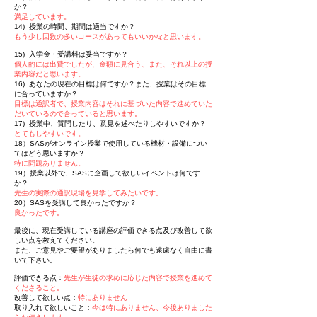
か？
満足しています。
14) 授業の時間、期間は適当ですか？
もう少し回数の多いコースがあってもいいかなと思います。
15) 入学金・受講料は妥当ですか？
個人的には出費でしたが、金額に見合う、また、それ以上の授
業内容だと思います。
16) あなたの現在の目標は何ですか？また、授業はその目標
に合っていますか？
目標は通訳者で、授業内容はそれに基づいた内容で進めていた
だいているので合っていると思います。
17) 授業中、質問したり、意見を述べたりしやすいですか？
とてもしやすいです。
18）SASがオンライン授業で使用している機材・設備につい
てはどう思いますか？
特に問題ありません。
19）授業以外で、SASに企画して欲しいイベントは何です
か？
先生の実際の通訳現場を見学してみたいです。
20）SASを受講して良かったですか？
良かったです。
最後に、現在受講している講座の評価できる点及び改善して欲
しい点を教えてください。
また、ご意見やご要望がありましたら何でも遠慮なく自由に書
いて下さい。
評価できる点：
先生が生徒の求めに応じた内容で授業を進めて
くださること。
改善して欲しい点：
特にありません
取り入れて欲しいこと：
今は特にありません、今後ありました