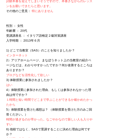
試験本番を迎えてしまいそうですので、本番さながらのレッス
ンをお願いできたらと思います。
その他のご意見：
特にありません
性別 ： 女性
年齢層 ： 20代
受講講座名 ： イタリア語検定２級対策講座
入学時期 ： 2013年６月
1) どこで当教室（SAS）のことを知りましたか？
インターネット
2）アリアホームページ、まなぼうネット上の当教室の紹介ペ
ージなどは、わかりやすかったですか？何か改善するところは
ありますか？
ブログなどを活性化して欲しい
3) 体験授業に参加されましたか？
はい
4）体験授業に参加された理由、もしくは参加されなかった理
由は何ですか？
１時間と短い時間でどこまで学ぶことができるか確かめたかっ
たから
5）体験授業を受けた感想は？ （体験授業を受けた方のみご回
答ください。）
時間が過ぎるのが早かった。なごやかなので新しい人も入りや
すい
6) 他校ではなく、SASで受講することに決めた理由は何です
か？