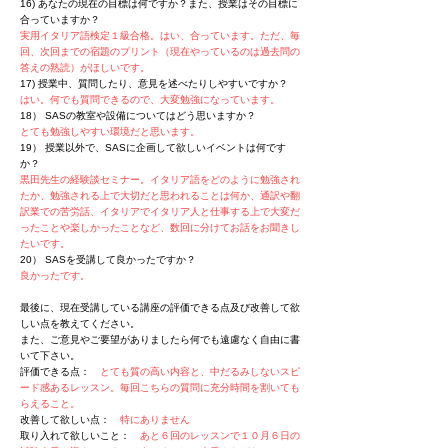
16) あなたの現在の目標は何ですか？また、授業はその目標に
合っていますか？
実用イタリア語検定１級合格。はい、合っています。ただ、毎
回、次回までの宿題のプリント（現在やっているのは過去問の
答えの熟読）がほしいです。
17) 授業中、質問したり、意見を述べたりしやすいですか？
はい。何でも質問できるので、大変勉強になっています。
18） SASの教室や設備についてはどう思いますか？
とても勉強しやすい環境だと思います。
19） 授業以外で、SASに企画して欲しいイベントは何です
か？
黒田先生の経験談セミナー。イタリア語をどのように勉強され
たか、勉強される上で大切だと思われることは何か、通訳や翻
訳業での苦労話、イタリアでイタリア人と仕事する上で大変だ
ったことや楽しかったことなど、数回に分けてお話をお聞きし
たいです。
20） SASを受講して良かったですか？
良かったです。
最後に、現在受講している講座の評価できる点及び改善して欲
しい点を教えてください。
また、ご意見やご要望がありましたら何でも遠慮なく自由に書
いて下さい。
評価できる点：
とても質の高い内容と、中だるみしないスピ
ード感あるレッスン。毎回こちらの質問に充分時間を割いても
らえること。
改善して欲しい点：
特にありません
取り入れて欲しいこと：
あと６回のレッスンで１０月６日の