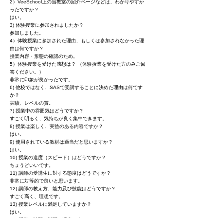
2）VeeSchool上の当教室の紹介ページなどは、わかりやすか
ったですか？
はい。
3) 体験授業に参加されましたか？
参加しました。
4）体験授業に参加された理由、もしくは参加されなかった理
由は何ですか？
授業内容・形態の確認のため。
5）体験授業を受けた感想は？ （体験授業を受けた方のみご回
答ください。）
非常に印象が良かったです。
6) 他校ではなく、SASで受講することに決めた理由は何です
か？
実績、レベルの質。
7) 授業中の雰囲気はどうですか？
すごく明るく、気持ちが良く集中できます。
8) 授業は楽しく、実益のある内容ですか？
はい。
9) 使用されている教材は適当だと思いますか？
はい。
10) 授業の進度（スピード）はどうですか？
ちょうどいいです。
11) 講師の受講生に対する態度はどうですか？
非常に対等的で良いと思います。
12) 講師の教え方、能力及び技能はどうですか？
すごく高く、理想です。
13) 授業レベルに満足していますか？
はい。