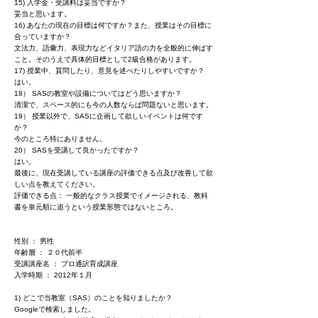
15) 入学金・受講料は妥当ですか？
妥当と思います。
16) あなたの現在の目標は何ですか？また、授業はその目標に
合っていますか？
文法力、語彙力、表現力などイタリア語の力を全般的に伸ばす
こと。そのうえで具体的目標として2級合格があります。
17) 授業中、質問したり、意見を述べたりしやすいですか？
はい。
18） SASの教室や設備についてはどう思いますか？
清潔で、スペース的にも今の人数ならば問題ないと思います。
19） 授業以外で、SASに企画して欲しいイベントは何です
か？
今のところ特にありません。
20） SASを受講して良かったですか？
はい。
最後に、現在受講している講座の評価できる点及び改善して欲
しい点を教えてください。
評価できる点： 一般的なクラス授業でイメージされる、教科
書を単元順に追うという授業形態ではないところ。
性別 ： 男性
年齢層 ： ２０代前半
受講講座名 ： プロ通訳育成講座
入学時期 ： 2012年１月
1) どこで当教室（SAS）のことを知りましたか？
Googleで検索しました。