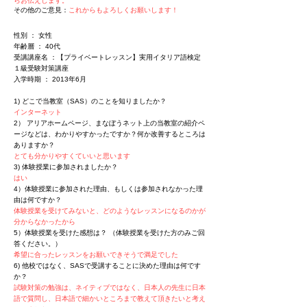
らお伝えします。
その他のご意見：
これからもよろしくお願いします！
性別 ： 女性
年齢層 ： 40代
受講講座名 ：【プライベートレッスン】実用イタリア語検定
１級受験対策講座
入学時期 ： 2013年6月
1) どこで当教室（SAS）のことを知りましたか？
インターネット
2） アリアホームページ、まなぼうネット上の当教室の紹介ペ
ージなどは、わかりやすかったですか？何か改善するところは
ありますか？
とても分かりやすくていいと思います
3) 体験授業に参加されましたか？
はい
4）体験授業に参加された理由、もしくは参加されなかった理
由は何ですか？
体験授業を受けてみないと、どのようなレッスンになるのかが
分からなかったから
5）体験授業を受けた感想は？ （体験授業を受けた方のみご回
答ください。）
希望に合ったレッスンをお願いできそうで満足でした
6) 他校ではなく、SASで受講することに決めた理由は何です
か？
試験対策の勉強は、ネイティブではなく、日本人の先生に日本
語で質問し、日本語で細かいところまで教えて頂きたいと考え