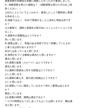
授業形態や雰囲気を実際に体験したかったので参加しました。
5）体験授業を受けた感想は？ （体験授業を受けた方のみご回
答ください。）
上記のことについてよくわかり、参加したことで最終的に受講
を決めました。
6) 他校ではなく、SASで受講することに決めた理由は何です
か？
少人数制で、講師と受講生が双方向にコミュニケーションでき
ること。
7) 授業中の雰囲気はどうですか？
良いと思います。
8) 授業は楽しく、実益のある内容ですか？想像していたもの
と違う点は何かありますか？
自分にはあっていると思います。
9) 使用されている教材は適当だと思いますか？
適当と思います。
10) 授業の進度（スピード）はどうですか？
適当と思います。
11) 講師の受講生に対する態度はどうですか？
よいと思います。
12) 講師の教え方、能力及び技能はどうですか？
よいと思います。
13) 授業レベルに満足していますか？何かご要望はあります
か？
満足しています。
14) 授業の時間、期間は適当ですか？
一コマの時間はもう少しあってもよいとは思いますが、概ね適
当と思います。