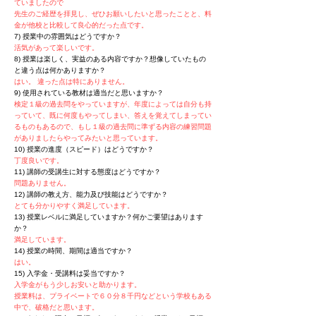
ていましたので
先生のご経歴を拝見し、ぜひお願いしたいと思ったことと、料
金が他校と比較して良心的だった点です。
7) 授業中の雰囲気はどうですか？
活気があって楽しいです。
8) 授業は楽しく、実益のある内容ですか？想像していたもの
と違う点は何かありますか？
はい。 違った点は特にありません。
9) 使用されている教材は適当だと思いますか？
検定１級の過去問をやっていますが、年度によっては自分も持
っていて、既に何度もやってしまい、答えを覚えてしまってい
るものもあるので、もし１級の過去問に準ずる内容の練習問題
がありましたらやってみたいと思っています。
10) 授業の進度（スピード）はどうですか？
丁度良いです。
11) 講師の受講生に対する態度はどうですか？
問題ありません。
12) 講師の教え方、能力及び技能はどうですか？
とても分かりやすく満足しています。
13) 授業レベルに満足していますか？何かご要望はあります
か？
満足しています。
14) 授業の時間、期間は適当ですか？
はい。
15) 入学金・受講料は妥当ですか？
入学金がもう少しお安いと助かります。
授業料は、プライベートで６０分８千円などという学校もある
中で、破格だと思います。