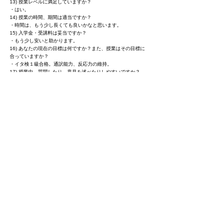
13) 授業レベルに満足していますか？
・はい。
14) 授業の時間、期間は適当ですか？
・時間は、もう少し長くても良いかなと思います。
15) 入学金・受講料は妥当ですか？
・もう少し安いと助かります。
16) あなたの現在の目標は何ですか？また、授業はその目標に
合っていますか？
・イタ検１級合格。通訳能力、反応力の維持。
17) 授業中、質問したり、意見を述べたりしやすいですか？
・はい。
18） SASの教室や設備についてはどう思いますか？
・テレビやビデオデッキ等があると良いかも。
19） 授業以外で、SASに企画して欲しいイベントは何です
か？
・特に思いつきません。
20） SASを受講して良かったですか？
・はい。友人にも紹介したいです。
性別 ： 女性
年齢層 ： 30代～40代、
受講講座名 ： 実用イタリア語検定二級対策講座
入学時期 ：2010年8月
1) どこで当教室（SAS）のことを知りましたか？
・VeeSchoolのサイトにて
2）VeeSchool上の当教室の紹介ページなどは、わかりやすか
ったですか？