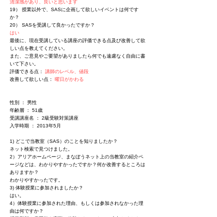
清潔感があり、良いと思います
19） 授業以外で、SASに企画して欲しいイベントは何です
か？
20） SASを受講して良かったですか？
はい
最後に、現在受講している講座の評価できる点及び改善して欲
しい点を教えてください。
また、ご意見やご要望がありましたら何でも遠慮なく自由に書
いて下さい。
評価できる点：
講師のレベル、値段
改善して欲しい点：
曜日がかわる
性別 ： 男性
年齢層 ： 51歳
受講講座名 ： 2級受験対策講座
入学時期 ： 2013年5月
1) どこで当教室（SAS）のことを知りましたか？
ネット検索で見つけました。
2）アリアホームページ、まなぼうネット上の当教室の紹介ペ
ージなどは、わかりやすかったですか？何か改善するところは
ありますか？
わかりやすかったです。
3) 体験授業に参加されましたか？
はい。
4）体験授業に参加された理由、もしくは参加されなかった理
由は何ですか？