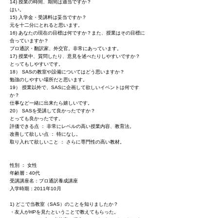
14) 授業の時間、期間は適当ですか？
はい。
15) 入学金・受講料は妥当ですか？
元を十二分にとれると思います。
16) あなたの現在の目標は何ですか？また、授業はその目標に
合っていますか？
プロ通訳・翻訳家、外交官。非常にあっています。
17) 授業中、質問したり、意見を述べたりしやすいですか？
とってもしやすいです。
18） SASの教室や設備についてはどう思いますか？
勉強のしやすい場所だと思います。
19） 授業以外で、SASに企画して欲しいイベントは何です
か？
仕事など一緒に出来たら嬉しいです。
20） SASを受講して良かったですか？
とっても良かったです。
評価できる点 ： 非常にレベルの高い授業内容、教育法。
改善して欲しい点 ： 特になし。
取り入れて欲しいこと ： さらに専門性の高い教材。
性別 ： 女性
年齢層：40代
受講講座名：プロ通訳養成講座
入学時期：2011年10月
1) どこで当教室（SAS）のことを知りましたか？
・友人がHPを見たということで教えてもらった。