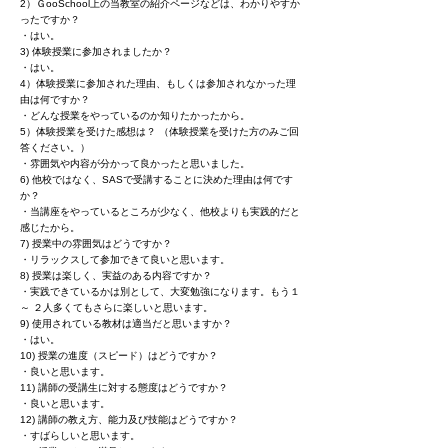
2）ＧooSchool上の当教室の紹介ページなどは、わかりやすか
ったですか？
・はい。
3) 体験授業に参加されましたか？
・はい。
4）体験授業に参加された理由、もしくは参加されなかった理
由は何ですか？
・どんな授業をやっているのか知りたかったから。
5）体験授業を受けた感想は？ （体験授業を受けた方のみご回
答ください。）
・雰囲気や内容が分かって良かったと思いました。
6) 他校ではなく、SASで受講することに決めた理由は何です
か？
・当講座をやっているところが少なく、他校よりも実践的だと
感じたから。
7) 授業中の雰囲気はどうですか？
・リラックスして参加できて良いと思います。
8) 授業は楽しく、実益のある内容ですか？
・実践できているかは別として、大変勉強になります。もう１
～ ２人多くてもさらに楽しいと思います。
9) 使用されている教材は適当だと思いますか？
・はい。
10) 授業の進度（スピード）はどうですか？
・良いと思います。
11) 講師の受講生に対する態度はどうですか？
・良いと思います。
12) 講師の教え方、能力及び技能はどうですか？
・すばらしいと思います。