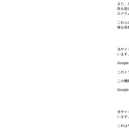
また、
段を提
ログラ
これら
報を収
当サイト
います
Goo
このト
この機
Goog
当サイ
います
これは