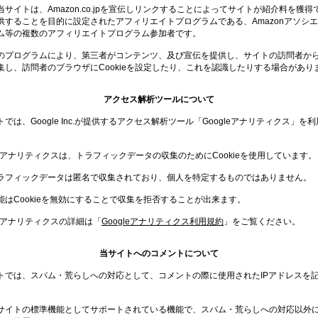
当サイトは、Amazon.co.jpを宣伝しリンクすることによってサイトが紹介料を獲得
供することを目的に設定されたアフィリエイトプログラムである、Amazonアソシ
ム等の複数のアフィリエイトプログラム参加者です。
のプログラムにより、第三者がコンテンツ、及び宣伝を提供し、サイトの訪問者か
集し、訪問者のブラウザにCookieを設定したり、これを認識したりする場合があり
アクセス解析ツールについて
では、Google Inc.が提供するアクセス解析ツール「Googleアナリティクス」を
。
gleアナリティクスは、トラフィックデータの収集のためにCookieを使用しています。
ラフィックデータは匿名で収集されており、個人を特定するものではありません。
能はCookieを無効にすることで収集を拒否することが出来ます。
leアナリティクスの詳細は「
Googleアナリティクス利用規約
」をご覧ください。
当サイトへのコメントについて
トでは、スパム・荒らしへの対応として、コメントの際に使用されたIPアドレスを
。
サイトの標準機能としてサポートされている機能で、スパム・荒らしへの対応以外に