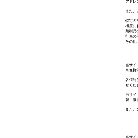
アドレ
また、
特定の
極度に
禁制品
行為の
その他
当サイ
肖像権
各権利
せくだ
当サイ
製、譲
また、
当サイ