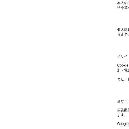
本人の
法令等
個人情
うえで
当サイ
Coo
所・電
また、
当サイ
広告配
ます。
Goog