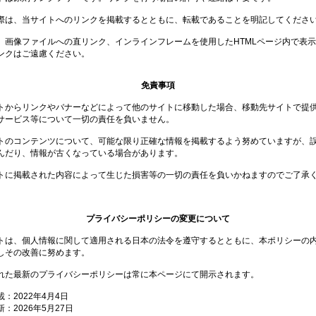
際は、当サイトへのリンクを掲載するとともに、転載であることを明記してくださ
、画像ファイルへの直リンク、インラインフレームを使用したHTMLページ内で表
ンクはご遠慮ください。
免責事項
トからリンクやバナーなどによって他のサイトに移動した場合、移動先サイトで提
サービス等について一切の責任を負いません。
トのコンテンツについて、可能な限り正確な情報を掲載するよう努めていますが、
んだり、情報が古くなっている場合があります。
トに掲載された内容によって生じた損害等の一切の責任を負いかねますのでご了承
プライバシーポリシーの変更について
トは、個人情報に関して適用される日本の法令を遵守するとともに、本ポリシーの
しその改善に努めます。
れた最新のプライバシーポリシーは常に本ページにて開示されます。
：2022年4月4日
：2026年5月27日