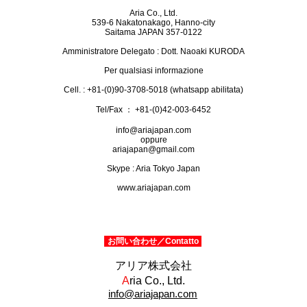
Aria Co., Ltd.
539-6 Nakatonakago, Hanno-city
Saitama JAPAN 357-0122
Amministratore Delegato : Dott. Naoaki KURODA
Per qualsiasi informazione
Cell. : +81-(0)90-3708-5018 (whatsapp abilitata)
Tel/Fax ： +81-(0)42-003-6452
info@ariajapan.com
oppure
ariajapan@gmail.com
Skype : Aria Tokyo Japan
www.ariajapan.com
お問い合わせ／Contatto
​アリア株式会社
A
ria
Co., Ltd.
info@ariajapan.com