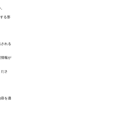
い。
示する形
供される
誤情報が
くださ
内容を適