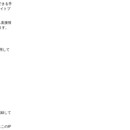
できる手
エイトプ
ら直接情
ます。
利用して
記録して
このIP