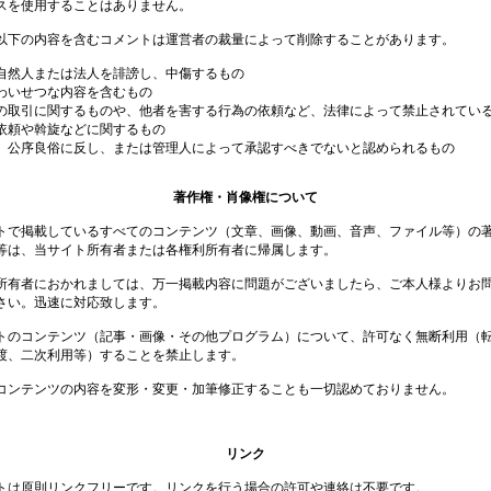
スを使用することはありません。
以下の内容を含むコメントは運営者の裁量によって削除することがあります。
自然人または法人を誹謗し、中傷するもの
わいせつな内容を含むもの
の取引に関するものや、他者を害する行為の依頼など、法律によって禁止されてい
依頼や斡旋などに関するもの
、公序良俗に反し、または管理人によって承認すべきでないと認められるもの
著作権・肖像権について
トで掲載しているすべてのコンテンツ（文章、画像、動画、音声、ファイル等）の
等は、当サイト所有者または各権利所有者に帰属します。
所有者におかれましては、万一掲載内容に問題がございましたら、ご本人様よりお
さい。迅速に対応致します。
トのコンテンツ（記事・画像・その他プログラム）について、許可なく無断利用（
渡、二次利用等）することを禁止します。
コンテンツの内容を変形・変更・加筆修正することも一切認めておりません。
リンク
トは原則リンクフリーです。リンクを行う場合の許可や連絡は不要です。