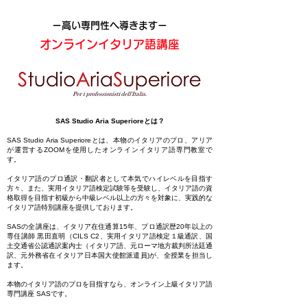
ー高い専門性へ導きますー
オンラインイタリア語
講座
SAS Studio Aria Superioreとは？
SAS Studio Aria Superioreとは、本物のイタリアのプロ、アリア
が運営するZOOMを使用したオンラインイタリア語専門教室で
す。
イタリア語のプロ通訳・翻訳者として本気でハイレベルを目指す
方々、また、実用イタリア語検定試験等を受験し、イタリア語の資
格取得を目指す初級から中級レベル以上の方々を対象に、実践的な
イタリア語特別講座を提供しております。
SASの全講座は、イタリア在住通算15年、プロ通訳歴20年以上の
専任講師 黒田直明（CILS C2、実用イタリア語検定１級通訳、国
土交通省公認通訳案内士（イタリア語、元ローマ地方裁判所法廷通
訳、元外務省在イタリア日本国大使館派遣員)が、全授業を担当し
ます。
本物のイタリア語のプロを目指すなら、オンライン上級イタリア語
専門講座 SASです。