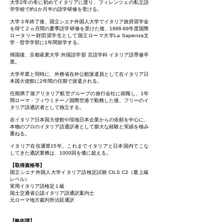
大学2年の冬に初めてイタリアに渡り、フィレンツェの私立語
学学校で約1か月半の語学研修を受ける。
大学３年終了後、国立シエナ外国人大学でイタリア政府奨学金
を得て２ヵ月間の夏季語学研修を受けた後、1988-89年度国際
ロータリー財団奨学生として国立ローマ大学La Sapienza文
学・哲学学部に1年間留学する。
帰国後、京都産業大学 外国語学部 言語学科 イタリア語専修卒
業。
大学卒業と同時に、外務省在外公館派遣員として在イタリア日
本国大使館に2年間の任期で派遣される。
任期満了後アリタリア航空グループの旅行会社に就職し、1年
間ローマ・フィウミチーノ国際空港で勤務した後、フリーのイ
タリア語通訳者として独立する。
在イタリア日本国大使館や現地日本企業からの依頼を中心に、
本物のプロのイタリア語通訳者として膨大な経験と
実績を積み
重ねる。
イタリア在住通算15年。これまでイタリアと日本国内でこな
してきた通訳業務は、1000回を優に超える。​
【取得資格等】
国立シエナ外国人大学イタリア語検定試験 CILS C2（最上級
レベル）
実用イタリア語検定１級
国土交通省公認イタリア語通訳案内士
元ローマ地方裁判所法廷通訳
【略年譜】