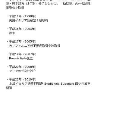
督・脚本課程（2年制）修了とともに、「助監督」の州公認職
業資格を取得
・平成11年（1999年）
実用イタリア語検定１級取得
・平成16年（2004年）
渡米
・平成17年（2005年）
カリフォルニア州不動産取引免許取得
・平成19年（2007年）
Romnis Italia設立
・平成20年（2008年）
アリア株式会社設立
・平成22年（2010年）
上級イタリア語専門講座 Studio Aria Superiore 四ツ谷教室
開講
・平成24年（2012年）
上級イタリア語専門講座 Studio Aria Superiore 新宿御苑前
教室開講
国土交通省公認 通訳案内士免許取得（イタリア語）
・令和元年（2019年）
国立シエナ外国人大学公認イタリア語検定試験CILS C2 取
得
(CILS: Certificazione di Italiano come Lingua Straniera
dell'Università per stranieri di Siena)