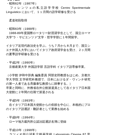
・昭和62年（1987年）
フィレンツェの私立語学学校 Centro Sperimentale
Linguistico において、１ヶ月間の語学研修を受ける
柔道初段取得
・昭和63年（1988年）
1988-89年度国際ロータリー財団奨学生として、国立ローマ
大学”ラ・サピエンツァ”文学・哲学学部に１年間留学。
イタリア近現代政治史を学ぶ。うち７月から８月まで、国立シ
エナ外国人大学においてイタリア政府奨学金を受け、２ヶ月間
の夏季語学研修を受ける
・平成2年（1990年）
京都産業大学 外国語学部 言語学科 イタリア語専修卒業。
（小学館 伊和中辞典 編集委員 阿部史郎教授をはじめ、京都大
学大学院 文学研究科教授で、日本におけるダ・ヴィンチ研究
の第一人者である斉藤泰弘教授らに師事する。）
卒業と同時に、外務省在外公館派遣員として在イタリア日本国
大使館に２年間の任期で派遣される
・平成5年（1993年）
在イタリア日本国大使館からの依頼を中心に、本格的にプロ
のイタリア語通訳・翻訳者として業務を始める
・平成6年（1994年）
ローマ地方裁判所公認法廷通訳名簿に登録
・平成10年（1998年）
ラツィオ州公認私立映画学校 Laboratorio Cinema 87 監