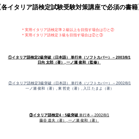
【各イタリア語検定試験受験対策講座で必須の書籍
＊実用イタリア語検定準２級以上を目指す場合は①と②
＊実用イタリア語検定３級を目指す場合は②と③
①イタリア語検定2級突破（日本語） 単行本（ソフトカバー） – 2003/8/1
日向 太郎（著）, 一ノ瀬 俊和（監修）
②イタリア語検定3級突破（日本語） 単行本（ソフトカバー） – 2002/8/1
一ノ瀬 俊和（著）, 東 哲史（著）, 入江 たまよ（著）
​③イタリア語検定4・5級突破
単行本 – 2002/8/1
藤谷 道夫（著）, 一ノ瀬 俊和（著）