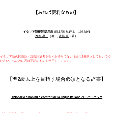
【
あれば便利なもの】
イタリア語動詞活用表
(日本語) 単行本 – 1982/9/1
西本 晃二
（著）,
斎藤 憲
（著）
イタリア語の同義語・対義語辞典を全くお持ちでない場合は1冊購入しておいてく
ださい。ちなみに私は下記のものを使用しています。
【準2級以上を目指す場合
必須となる辞書】
Dizionario sinonimi e contrari della lingua italiana ペーパーバック