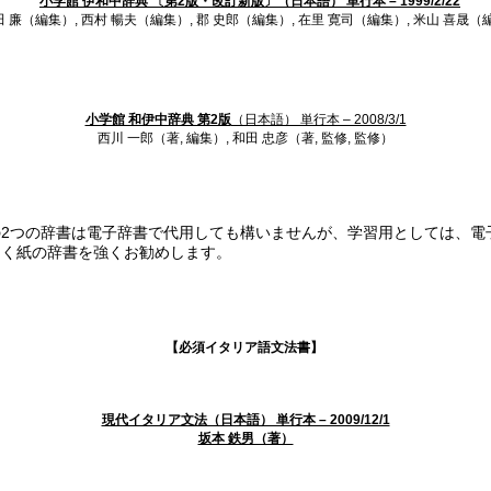
小学館 伊和中辞典 〔第2版・改訂新版〕（日本語） 単行本 – 1999/2/22
 廉（編集）, 西村 暢夫（編集）, 郡 史郎（編集）, 在里 寛司（編集）, 米山 喜晟（
小学館 和伊中辞典 第2版
（日本語） 単行本 – 2008/3/1
西川 一郎（著, 編集）, 和田 忠彦（著, 監修, 監修）
の2つの辞書は電子辞書で代用しても構いませんが、学習用としては、電
なく紙の辞書を強くお勧めします。
【必須イタリア語文法書】
現代イタリア文法（日本語） 単行本 – 2009/12/1
坂本 鉄男（著）