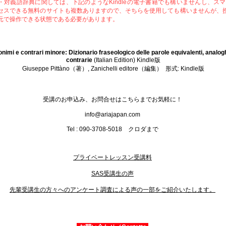
・対義語辞典に関しては、下記のようなKindleの電子書籍でも構いませんし、スマ
セスできる無料のサイトも複数ありますので、そちらを使用しても構いませんが、
元で操作できる状態である必要があります。
onimi e contrari minore: Dizionario fraseologico delle parole equivalenti, analog
contrarie
(Italian Edition) Kindle版
Giuseppe Pittàno（著）, Zanichelli editore（編集） 形式: Kindle版
受講のお申込み、お問合せはこちらまでお気軽に！
info@ariajapan.com
Tel : 090-3708-5018 クロダまで
プライベートレッスン受講料
SAS受講生の声
先輩受講生の方々へのアンケート調査による声の一部をご紹介いたします。