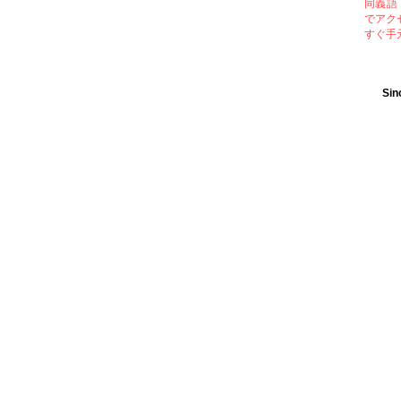
同義語
でアク
すぐ手
Sin