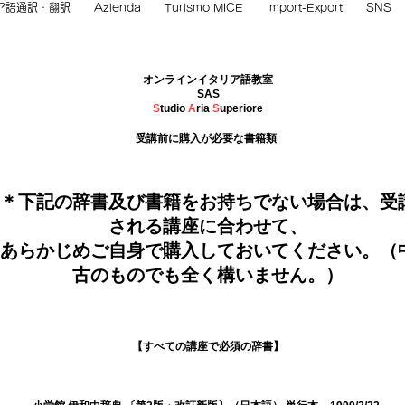
ア語通訳・翻訳
Azienda
Turismo MICE
Import-Export
SNS
オンラインイタリア語教室
SAS
S
tudio
A
ria
S
uperiore
受講前に購入が必要な書籍類
＊下記の辞書及び書籍をお持ちでない場合は、受
される講座に合わせて、
あらかじめご自身で購入しておいてください。（
古のものでも全く構いません。）
【すべての講座で必須の辞書】​