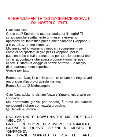
RINGRAZIAMENTI E TESTIMONIANZE RICEVUTI
DAI NOSTRI CLIENTI
Ciao Nao San!!
Come stai? Spero che tutto proceda per il meglio! Ti
scrivo perché esattamente un mese fa eravamo
approdati nel fantastico paese che chiamano Giappone! E
a breve ti avremmo incontrato!
Mio marito ed io vogliamo rinnovarti i complimenti per
come ci hai “portati” in giro per il Giappone, per la
passione che ci hai trasmesso e per tutte le curiosità che
ci hai raccontato e che adesso conserviamo nei nostri
ricordi. È stato un viaggio di nozze perfetto… o meglio
dire.. perfettamente imperfetto!
Grazie per tutto!
Buonasera Nao, io e mio padre ci teniamo a ringraziarti
ancora per il lavoro di questa mattina,
Buona Serata ✌ Michelangelo
Ciao Nao, abbiamo visitato Nezu e Yanaka ieri, grazie per
i consigli!
Ma soprattutto grazie per sabato, è stato un piacere
conoscerti e girare con te..alla prossima!!
😉 Daniele & Samira
NAO SAN UNO DI NOI!!! UN’ALTRO MIGLIORE TRA I
“MIGLIORI”.
GRAZIE DI CUORE PER AVERCI SAGGIAMENTE
GUIDATI IN QUESTO SPLENDIDO MONDO, IL
“GIAPPONE”,
MA GRAZIE SOPRATUTTO PER LE TANTE