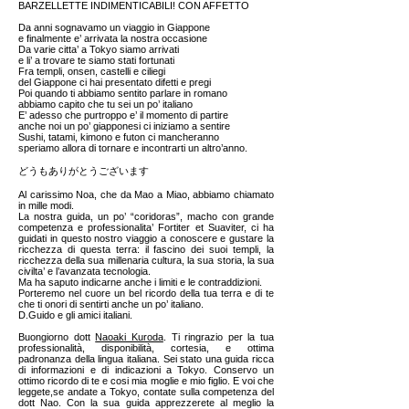
BARZELLETTE INDIMENTICABILI! CON AFFETTO
Da anni sognavamo un viaggio in Giappone
e finalmente e’ arrivata la nostra occasione
Da varie citta’ a Tokyo siamo arrivati
e li’ a trovare te siamo stati fortunati
Fra templi, onsen, castelli e ciliegi
del Giappone ci hai presentato difetti e pregi
Poi quando ti abbiamo sentito parlare in romano
abbiamo capito che tu sei un po’ italiano
E’ adesso che purtroppo e’ il momento di partire
anche noi un po’ giapponesi ci iniziamo a sentire
Sushi, tatami, kimono e futon ci mancheranno
speriamo allora di tornare e incontrarti un altro’anno.
どうもありがとうございます
Al carissimo Noa, che da Mao a Miao, abbiamo chiamato
in mille modi.
La nostra guida, un po’ “coridoras”, macho con grande
competenza e professionalita’ Fortiter et Suaviter, ci ha
guidati in questo nostro viaggio a conoscere e gustare la
ricchezza di questa terra: il fascino dei suoi templi, la
ricchezza della sua millenaria cultura, la sua storia, la sua
civilta’ e l’avanzata tecnologia.
Ma ha saputo indicarne anche i limiti e le contraddizioni.
Porteremo nel cuore un bel ricordo della tua terra e di te
che ti onori di sentirti anche un po’ italiano.
D.Guido e gli amici italiani.
Buongiorno dott
Naoaki Kuroda
. Ti ringrazio per la tua
professionalità, disponibilità, cortesia, e ottima
padronanza della lingua italiana. Sei stato una guida ricca
di informazioni e di indicazioni a Tokyo. Conservo un
ottimo ricordo di te e cosi mia moglie e mio figlio. E voi che
leggete,se andate a Tokyo, contate sulla competenza del
dott Nao. Con la sua guida apprezzerete al meglio la