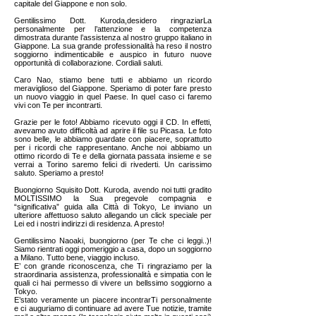
capitale del Giappone e non solo.
Gentilissimo Dott. Kuroda,desidero ringraziarLa
personalmente per l’attenzione e la competenza
dimostrata durante l’assistenza al nostro gruppo italiano in
Giappone. La sua grande professionalità ha reso il nostro
soggiorno indimenticabile e auspico in futuro nuove
opportunità di collaborazione. Cordiali saluti.
Caro Nao, stiamo bene tutti e abbiamo un ricordo
meraviglioso del Giappone. Speriamo di poter fare presto
un nuovo viaggio in quel Paese. In quel caso ci faremo
vivi con Te per incontrarti.
Grazie per le foto! Abbiamo ricevuto oggi il CD. In effetti,
avevamo avuto difficoltà ad aprire il file su Picasa. Le foto
sono belle, le abbiamo guardate con piacere, soprattutto
per i ricordi che rappresentano. Anche noi abbiamo un
ottimo ricordo di Te e della giornata passata insieme e se
verrai a Torino saremo felici di rivederti. Un carissimo
saluto. Speriamo a presto!
Buongiorno Squisito Dott. Kuroda, avendo noi tutti gradito
MOLTISSIMO la Sua pregevole compagnia e
“significativa” guida alla Città di Tokyo, Le inviano un
ulteriore affettuoso saluto allegando un click speciale per
Lei ed i nostri indirizzi di residenza. A presto!
Gentilissimo Naoaki, buongiorno (per Te che ci leggi..)!
Siamo rientrati oggi pomeriggio a casa, dopo un soggiorno
a Milano. Tutto bene, viaggio incluso.
E’ con grande riconoscenza, che Ti ringraziamo per la
straordinaria assistenza, professionalità e simpatia con le
quali ci hai permesso di vivere un bellssimo soggiorno a
Tokyo.
E’stato veramente un piacere incontrarTi personalmente
e ci auguriamo di continuare ad avere Tue notizie, tramite