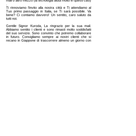
mail o altro mezzo (la tecnologia aiuta molto in questi casi)
.
Ti rinnoviamo l’invito alla nostra città e Ti attendiamo al
Tuo primo passaggio in Italia, se Ti sarà possibile. Va
bene? Ci contiamo davvero! Un sentito, caro saluto da
tutti noi.
Gentile Signor Kuroda, La ringrazio per la sua mail.
Abbiamo sentito i clienti e sono rimasti molto soddisfatti
del suo servizio. Sono convinto che potremo collaborare
in futuro. Consigliamo sempre ai nostri clienti che si
recano in Giappone di trascorrere almeno un giorno con
una guida turistica esperta e abbiamo notato che il
servizio viene molto apprezzato. Un saluto e a presto.
Ciao Naoaki Spero vada tutto bene!Ho sentito i clienti che
hai accompagnato.
Erano entusiasti della giornata passata con te!
Se mi mandi la fattura del servizio provvediamo ad
effettuare il pagamento.
Grazie, un saluto.
Buonasera Nao, come stai?
ti scriviamo per ringraziarti ancora per la fantastica
giornata che abbiamo trascorso insieme e per come sei
riuscito a trasferirci molto della cultura, delle bellezze e
delle tradizioni del tuo magnifico paese.
Da quando siamo rientrati non riusciamo a non
raccontare a tutte le persone che ci chiedono le bellezze
del giappone e le emozioni che ci siamo portati a casa
con noi.
Grazie mille e, speriamo, a presto.
Caro Naoaki, grazie Nao, abbiamo avuto modo, durante
le riunioni “Maratona”, di apprezzare la sua alta
professionalità, i modi e la competenza con cui ci ha
assistito, oltre alla simpatia! Al piacere di rivederci. Ciao.