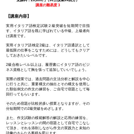
受講料：26,800円（90分授業x4回分）
講座の難易度 3
【講座内容】
実用イタリア語検定試験２級突破を短期間で目指
す、イタリア語を既に学ばれている中級、上級者向
け講座です。
実用イタリア語検定2級は、イタリア語通訳として
最低限の仕事をこなすためには、どうしてもクリア
しておきたいレベルです。
2級合格レベル以上は、履歴書にイタリア語のビジ
ネス資格として胸を張って追加していいでしょう。
​実際の授業では、過去問題の文法分析と解説を中心
に行うと共に、重要構文の抽出とその構文を使用し
た類似例文の作文の練習を、ご自宅で宿題として毎
回行ってもらいます。
そのため宿題が比較的多い授業となりますが、その
分短期間での2級突破をめざします。
また、作文試験の模範解答の解説と応用の練習を、
レッスンとレッスンの間の宿題として自宅でこなし
て頂き、それを添削しながら作文の実践力と未知の
語彙のさらなる蓄積を図ります。