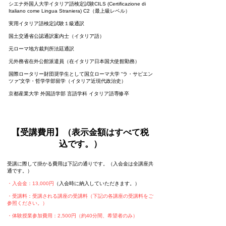
シエナ外国人大学イタリア語検定試験CILS (Certificazione di
Italiano come Lingua Straniera) C2（最上級レベル）
実用イタリア語検定試験１級通訳
国土交通省公認通訳案内士（イタリア語）
元ローマ地方裁判所法廷通訳
元外務省在外公館派遣員（在イタリア日本国大使館勤務）
国際ロータリー財団奨学生として国立ローマ大学 “ラ・サピエン
ツァ”文学・哲学学部留学（イタリア近現代政治史）
京都産業大学 外国語学部 言語学科 イタリア語専修卒
【受講費用】（表示金額はすべて税
込です。）
受講に際して掛かる費用は下記の通りです。（入会金は全講座共
通です。）
・入会金：13,000円
（入会時に納入していただきます。）
・受講料：受講される講座の受講料（下記の各講座の受講料をご
参照ください。）
・体験授業参加費用：2,500円（約40分間、希望者のみ）