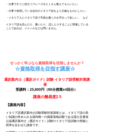
・仕事ですぐに役立つフレーズをたくさん教えてもらいたい。
​・仕事で使用している自分のイタリア語をより正確なものにしたい。
・イタリア人にイタリア語で手紙を書くのを手伝って欲しい。 など
イタリア語を読んだり、書いたり、話したりすることに関連している
ことであれば、ジャンルなどは問いません。
せっかく学ぶなら資格取得を目指しませんか？
☆
資格取得を目指す講座
☆
通訳案内士（通訳ガイド）試験 イタリア語受験対策講
座
受講料：25,800円（90分授業x4回分）
講座の難易度2.5
【講座内容】
イタリア語通訳案内士試験受験対策講座とは、イタリア語の高
い知識が求められる国内唯一の国家資格試験である国土交通省
公認通訳案内士（通訳ガイド）試験のイタリア語試験の突破に
照準を合わせた講座です。