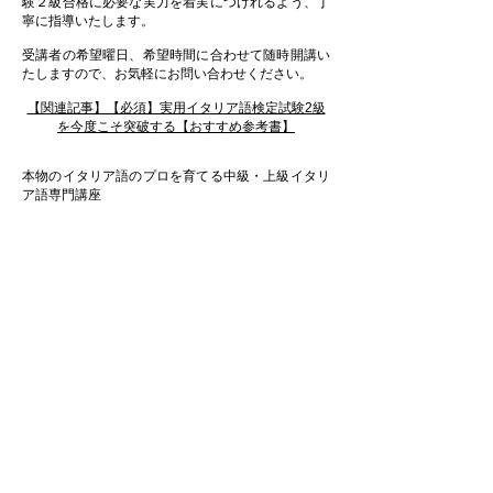
験２級合格に必要な実力を着実につけれるよう、丁
寧に指導いたします。
受講者の希望曜日、希望時間に合わせて随時開講い
たしますので、お気軽にお問い合わせください。
【関連記事】【必須】実用イタリア語検定試験2級
を今度こそ突破する【おすすめ参考書】
本物のイタリア語のプロを育てる中級・上級イタリ
ア語専門講座
イタリア語教室 SAS（Studio Aria Superiore）で本
当に仕事で使えるイタリア語を学ぶなら今です！
SAS受講生の声
先輩受講生の方々へのアンケート調査による声の一
部をご紹介いたします。
めざせ準2級突破！
スパルタ式検定準２級受験対
策講座
受講料：25,800円（90分授業x4回分）
講座の難易度 2.5