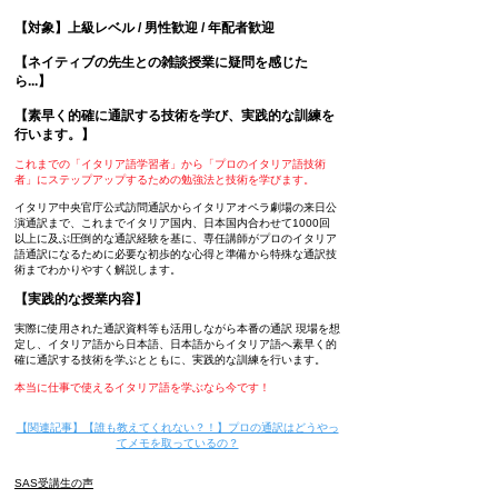
【対象】上級レベル / 男性歓迎 / 年配者歓迎
【ネイティブの先生との雑談授業に疑問を感じた
ら...】​​
【素早く的確に通訳する技術を学び、実践的な訓練を
行います。】
これまでの「イタリア語学習者」から「プロのイタリア語技術
者」にステップアップするための勉強法と技術を学びます。​
イタリア中央官庁公式訪問通訳からイタリアオペラ劇場の来日公
演通訳まで、これまでイタリア国内、日本国内合わせて1000回
以上に及ぶ圧倒的な通訳経験を基に、専任講師がプロのイタリア
語通訳になるために必要な初歩的な心得と準備から特殊な通訳技
術までわかりやすく解説します。​
【実践的な授業内容】
実際に使用された通訳資料等も活用しながら本番の通訳 現場を想
定し、イタリア語から日本語、日本語からイタリア語へ素早く的
確に通訳する技術を学ぶとともに、実践的な訓練を行います。
本当に仕事で使えるイタリア語を学ぶなら今です！
【関連記事】【誰も教えてくれない？！】プロの通訳はどうやっ
てメモを取っているの？
SAS受講生の声