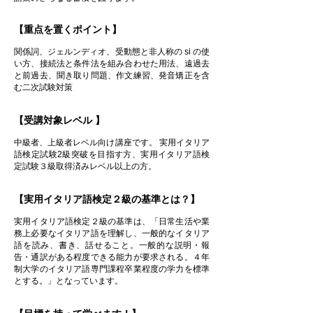
【重点を置くポイント】
関係詞、ジェルンディオ、受動態と非人称の si の使
い方、接続法と条件法を組み合わせた用法、遠過去
と前過去、聞き取り問題、作文練習、発音矯正を含
む二次試験対策
【受講対象レベル 】
中級者、上級者レベル向け講座です。 実用イタリア
語検定試験2級突破を目指す方、実用イタリア語検
定試験３級取得済みレベル以上の方。
【実用イタリア語検定２級の基準とは？】
実用イタリア語検定２級の基準は、「日常生活や業
務上必要なイタリア語を理解し、一般的なイタリア
語を読み、書き、話せること。一般的な説明・報
告・通訳がある程度できる能力が要求される。４年
制大学のイタリア語専門課程卒業程度の学力を標準
とする。」となっています。