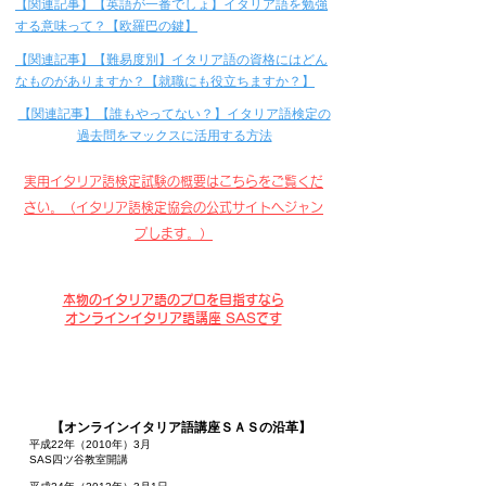
【関連記事】​【英語が一番でしょ】イタリア語を勉強
する意味って？【欧羅巴の鍵】
​【関連記事】【難易度別】イタリア語の資格にはどん
なものがありますか？【就職にも役立ちますか？】
​【関連記事】【誰もやってない？】イタリア語検定の
過去問をマックスに活用する方法
実用イタリア語検定試験の概要はこちらをご覧くだ
さい。
（イタリア語検定協会の公式サイトへジャン
プします。）
本物のイタリア語のプロを目指すなら
オンラインイタリア語講座 SASです
【オンラインイタリア語講座ＳＡＳの沿革】
平成22年（2010年）3月
SAS四ツ谷教室開講