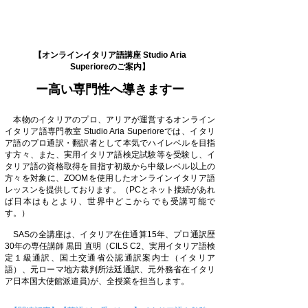
【オンラインイタリア語講座 Studio Aria
Superioreのご案内】
​ー高い専門性へ導きますー
本物のイタリアのプロ、アリアが運営するオンライン
イタリア語専門教室 Studio Aria Superioreでは、イタリ
ア語のプロ通訳・翻訳者として本気でハイレベルを目指
す方々、また、実用イタリア語検定試験等を受験し、イ
タリア語の資格取得を目指す初級から中級レベル以上の
方々を対象に、ZOOMを使用したオンラインイタリア語
レッスンを提供しております。​（PCとネット接続があれ
ば日本はもとより、世界中どこからでも受講可能で
す。）
SASの全講座は、イタリア在住通算15年、プロ通訳歴
30年の専任講師 黒田 直明（CILS C2、実用イタリア語検
定１級通訳、国土交通省公認通訳案内士（イタリア
語）、元ローマ地方裁判所法廷通訳、元外務省在イタリ
ア日本国大使館派遣員)が、全授業を担当します。