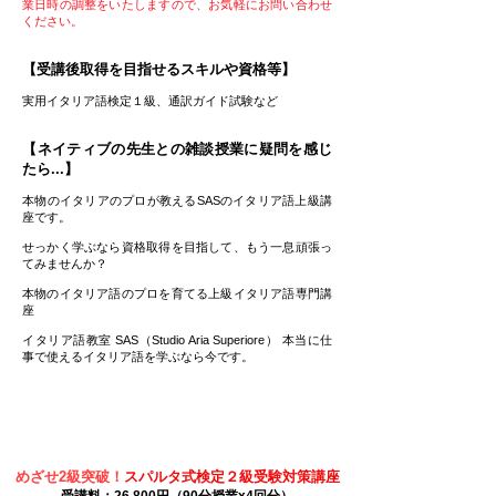
業日時の調整をいたしますので、お気軽にお問い合わせ
ください。
【受講後取得を目指せるスキルや資格等】
実用イタリア語検定１級、通訳ガイド試験など
【ネイティブの先生との雑談授業に疑問を感じ
たら...】
本物のイタリアのプロが教えるSASのイタリア語上級講
座です。
せっかく学ぶなら資格取得を目指して、もう一息頑張っ
てみませんか？
本物のイタリア語のプロを育てる上級イタリア語専門講
座
イタリア語教室 SAS（Studio Aria Superiore） 本当に仕
事で使えるイタリア語を学ぶなら今です。
めざせ2級突破！
スパルタ式検定２級受験対策講座