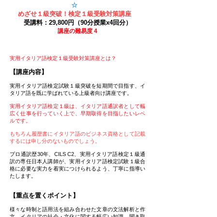
☆
めざせ１級突破！検定１級受験対策講座
受講料：29,800円（90分授業x4回分）
講座の難易度 4
実用イタリア語検定１級受験対策講座とは？
【講座内容】
実用イタリア語検定試験１級突破を短期間で目指す、イ
タリア語を既に学ばれている上級者向け講座です。
実用イタリア語検定１級は、イタリア語通訳者として幅
広く仕事を行っていく上で、早期取得を目指したいレベ
ルです。
もちろん履歴書にイタリア語のビジネス資格として記載
するには申し分のないものでしょう。
プロ通訳歴30年、CILS C2、実用イタリア語検定１級通
訳の専任日本人講師が、実用イタリア語検定試験１級合
格に必要な実力を着実につけられるよう、丁寧に指導い
たします。
【重点を置くポイント】
様々な時制と語用法を組み合わせた文章の文法解析と作
文、イタリアの社会・文化に関する幅広い知識、聞き取