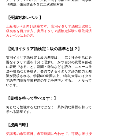
り問題、発音矯正を含む二次試験対策
【受講対象レベル 】
上級者レベル向け講座です。 実用イタリア語検定試験１
級突破を目指す方、実用イタリア語検定試験２級取得済
みレベル以上の方。
【実用イタリア語検定１級の基準とは？】
実用イタリア語検定１級の基準は、「広く社会生活に必
要なイタリア語を十分に理解し、かつ自分の意思を的確
に表現できること。新聞・雑誌などを読み、ニュース放
送や映画などを聴き、要約できるイタリア語の能力と知
識が要求される。学習600時間以上、4年制大学のイタリ
ア語専門課程卒業程度の学力を基準とする。」となって
います。
【目標を持って学べます！】
何となく勉強するだけではなく、具体的な目標を持って
学べる講座です。
【授業日時】
受講者の希望曜日、希望時間に合わせて、可能な限り授