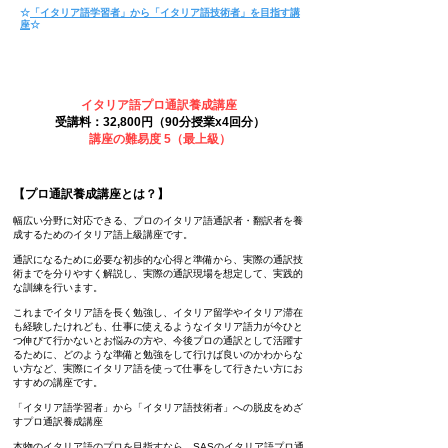
☆
「イタリア語学習者」から「イタリア語技術者」を目指す講
座
☆
イタリア語プロ通訳養成講座
受講料：32,800円（90分授業x4回分）
講座の難易度 5（最上級）
【プロ通訳養成講座とは？】
幅広い分野に対応できる、プロのイタリア語通訳者・翻訳者を養
成するためのイタリア語上級講座です。
通訳になるために必要な初歩的な心得と準備から、実際の通訳技
術までを分りやすく解説し、実際の通訳現場を想定して、実践的
な訓練を行います。
これまでイタリア語を長く勉強し、イタリア留学やイタリア滞在
も経験したけれども、仕事に使えるようなイタリア語力が今ひと
つ伸びて行かないとお悩みの方や、今後プロの通訳として活躍す
るために、どのような準備と勉強をして行けば良いのかわからな
い方など、実際にイタリア語を使って仕事をして行きたい方にお
すすめの講座です。
「イタリア語学習者」から「イタリア語技術者」への脱皮をめざ
すプロ通訳養成講座
本物のイタリア語のプロを目指すなら、SASのイタリア語プロ通