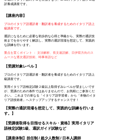
訳養成講座です。
【講座内容】
プロのイタリア語通訳者・翻訳者を養成するためのイタリア語上
級講座です。
通訳になるために必要な初歩的な心得と準備から、実際の通訳技
術までを分りやすく解説し、実際の通訳現場を想定して、実践的
な訓練を行います。
重点を置くポイント ： 文法解析、長文速読解、日伊双方向のス
ムースな逐次通訳技術、時事単語など
【受講対象レベル 】
プロのイタリア語通訳者・翻訳者を養成するためのイタリア語上
級講座です。
実用イタリア語検定試験２級以上取得ずみレベルが望ましいです
が、受講のための条件ではありませんので、お気軽にご参加くだ
さい。 これまでの単なる「イタリア語学習者」から「本物のイタ
リア語技術者」へステップアップするチャンスです！
【実際の通訳現場を想定して、実践的な訓練を行いま
す。】
【受講後取得を目指せるスキル・資格】実用イタリア
語検定試験1級、通訳ガイド試験など
【講座体制】担任制 / 超少人数制 / 日本人講師