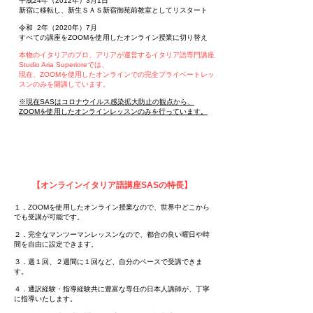
平成24年（2012年）3月1日
新宿に移転し、新生ＳＡＳ新宿御苑前教室としてリスタート
令和 2年（2020年）7月
すべての講座をZOOMを使用したオンライン授業に切り替え
本物のイタリアのプロ、アリアが運営するイタリア語専門講座
Studio Aria Superioreでは、
現在、ZOOMを使用したオンラインでの完全プライベートレッ
スンのみを開講しています。
※現在SASはコロナウイルス感染拡大防止の観点から、
ZOOMを使用したオンラインレッスンのみを行っています。
【オンラインイタリア語講座SASの特長】
１．ZOOMを使用したオンライン授業なので、世界中どこから
でも受講が可能です。
２．完全なマンツーマンレッスンなので、都合の良い曜日や時
間を自由に設定できます。
３．週１回、２週間に１回など、自分のペースで受講できま
す。
４．通訳経験・指導経験共に豊富な専任の日本人講師が、丁寧
に指導いたします。