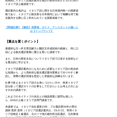
短期間にイタリア語通訳案内士免許の取得をめざす方のための
イタリア語上級講座です。
通訳案内士免許は、イタリア語に関する日本国内唯一の国家資
格であり、イタリア人観光客を日本国内において報酬を得て観
光案内する際に広く求められている国家資格です。
【関連記事】【解説】添乗員、ガイド、アシスタントの違いと
は【インバウンド】
【重点を置くポイント】
基礎的な日⇔伊文章読解力と翻訳文作成技術の鍛錬と、特に口
頭による観光通訳業務に重心を置いた講座です。
また、日本の歴史文化についてイタリア語で口述する技術など
を重点的に学びます。
イタリア語通訳案内士になるために必要なイタリア語の初歩的
な知識から、より具体的な観光通訳案内業務まで分りやすく解
説し、実際の通訳現場を想定した実践的な訓練を行います。
仕事で使えるイタリア語力を身につけたい方や、将来イタリア
語を使って通訳ガイドの仕事をして行きたいとお考えの方にお
すすめの講座です。
これまでのネイティブの先生との雑談授業に疑問を感じた
ら...SASの上級イタリア語専門講座です。
本講座では、イタリア在住通算15年、プロ通訳歴30年の専任
講師 黒田 直明（イタリア語通訳案内士、CILS C2、実用イタ
リア語検定１級通訳、元ローマ地方裁判所法廷通訳、元外務省