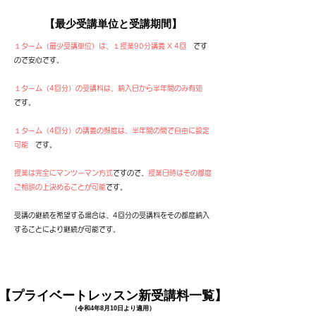
【最少受講単位と受講期間】
１ターム（最少受講単位）は、１授業90分講義 X 4回
です
ので安心です。​
１ターム（4回分）の受講料は、納入日から半年間のみ有効
です。
１ターム（4回分）の講義の頻度は、半年間の間で自由に設定
可能
です。
授業は完全にマンツーマン方式
ですので、
授業日時はその都度
ご相談の上決めることが可能
です。
受講の継続を希望する場合は、4回分の受講料をその都度納入
することにより継続が可能です。
【プライベートレッスン新受講料一覧】
（令和4年8月10日より適用）