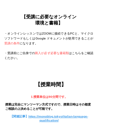
【受講に必要なオンライン
環境と書籍】
・オンラインレッスンではZOOMに接続できるPCと、マイクロ
ソフトワードもしくはGoogle ドキュメントが使用できることが
受講の条件
になります。
​・受講前にご自身での
購入が必ず必要な書籍類
はこちらをご確認
ください。
【授業時間】
１授業単位は90分間です。
授業は完全にマンツーマン方式ですので、授業日時はその都度
ご相談の上決めることが可能です。
【関連記事】
https://monoblog.tokyo/italian-language-
qualification/