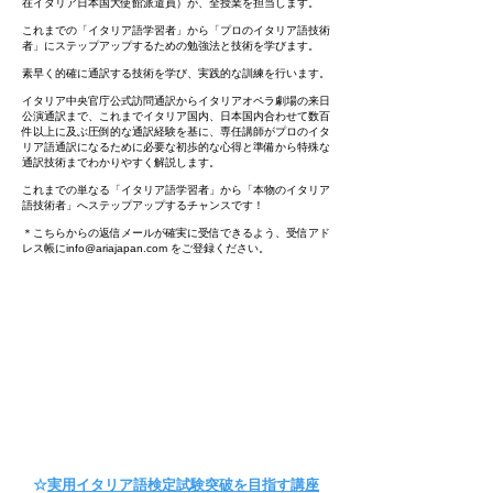
在イタリア日本国大使館派遣員）が、全授業を担当します。
これまでの「イタリア語学習者」から「プロのイタリア語技術
者」にステップアップするための勉強法と技術を学びます。
素早く的確に通訳する技術を学び、実践的な訓練を行います。
イタリア中央官庁公式訪問通訳からイタリアオペラ劇場の来日
公演通訳まで、これまでイタリア国内、日本国内合わせて数百
件以上に及ぶ圧倒的な通訳経験を基に、専任講師がプロのイタ
リア語通訳になるために必要な初歩的な心得と準備から特殊な
通訳技術までわかりやすく解説します。
これまでの単なる「イタリア語学習者」から「本物のイタリア
語技術者」へステップアップするチャンスです！
＊こちらからの返信メールが確実に受信できるよう、受信アド
レス帳に
info@ariajapan.com
をご登録ください。
☆
実用イタリア語検定試験突破を目指す講座