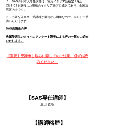
５．SASの日本人専任講師は、実用イタリア語検定１級と
CILS C2を取得した現役のイタリア語プロ通訳であり、全国通
訳案内士です。
６．必要な入会金、受講料が最初から明確なので、安心して受
講いただけます。
SAS受講生の声
先輩受講生の方々へのアンケート調査による声の一部をご紹介
いたします。
【重要】受講申し込みに際してのご注意。必ずお読
みください。
【SAS専任講師】
黒田 直明
【講師略歴】