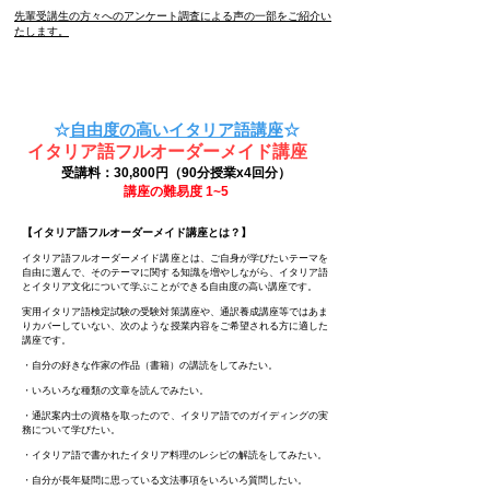
先輩受講生の方々へのアンケート調査による声の一部をご紹介い
たします。
☆
自由度の高いイタリア語講座
☆
イタリア語フルオーダーメイド講座
受講料：30,800円（90分授業x4回分）
講座の難易度 1~5
【イタリア語フルオーダーメイド講座とは？】
イタリア語フルオーダーメイ
ド講座とは、ご自身が学びたいテーマを
自由に選んで、
そのテーマに関する知識を増やしながら、イタリア語
とイタリア文化について学ぶことができる自由度の高い講座です。
実用イタリア語検定試験の受験対策講座や、通訳養成講座等ではあま
りカバーしていない、
次のような授業内容をご希望される方に適した
講座です。
・自分の好きな作家の作品（書籍）の講読をしてみたい。
・いろいろな種類の文章を読んでみたい。
​・通訳案内士の資格を取ったので、イタリア語でのガイディングの実
務について学びたい。
・イタリア語で書かれたイタリア料理のレシピの解読をしてみたい。
・自分が長年疑問に思っている文法事項をいろいろ質問したい。