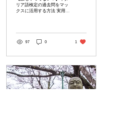
リア語検定の過去問をマッ
クスに活用する方法 実用イ
タリア語検定協会が出版し
ている過去問題集のとんで
もないポテンシャルを解説
します。 実用イタリア語検
定試験を受けて自分の実力
97
0
1
を試してはみたいけど、受
験対策として本当に効率の
いい勉強法ってないの？...