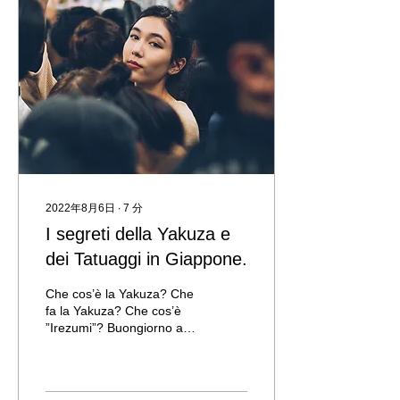
2022年8月6日
∙
7
分
I segreti della Yakuza e
dei Tatuaggi in Giappone.
Che cos’è la Yakuza? Che
fa la Yakuza? Che cos’è
”Irezumi”? Buongiorno a
tutti. Sono Nao. Lavoro da
molti anni come guida
turistica...