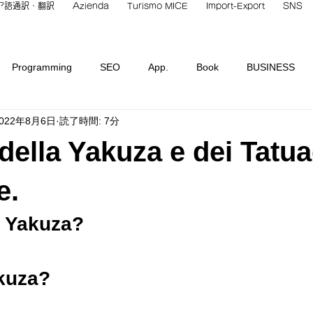
ア語通訳・翻訳
Azienda
Turismo MICE
Import-Export
SNS
Programming
SEO
App.
Book
BUSINESS
022年8月6日
読了時間: 7分
Italian Culture
INBOUND
Hotel
Italian Languag
 della Yakuza e dei Tatua
overb
Restaurant
Place
STUDY
TECH.
Tea
e.
a Yakuza?
類
未分類
Non classificato
akuza?