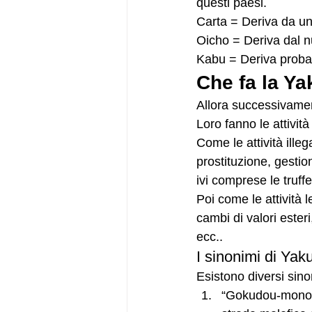
questi paesi.
Carta = Deriva da u
Oicho = Deriva dal n
Kabu = Deriva probab
Che fa la Ya
Allora successivame
Loro fanno le attività 
Come le attività illega
prostituzione, gestion
ivi comprese le truffe
Poi come le attività le
cambi di valori ester
ecc..
I sinonimi di Yak
Esistono diversi sin
“Gokudou-mono