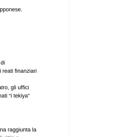
apponese.
di 
reati finanziari 
o, gli uffici 
ti “i tekiya” 
raggiunta la 