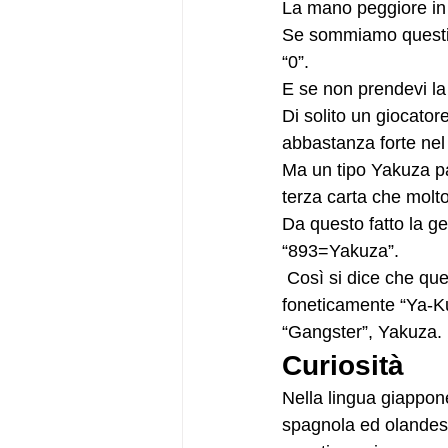
La mano peggiore in 
Se sommiamo questi t
“0”.
E se non prendevi la 
Di solito un giocator
abbastanza forte nel 
Ma un tipo Yakuza par
terza carta che molt
Da questo fatto la g
“893=Yakuza”.
 Così si dice che questa mano peggiore della combinazione di 8+9+3, che si può leggere 
foneticamente “Ya-Ku
“Gangster”, Yakuza.
Curiosità
Nella lingua giappon
spagnola ed olandese