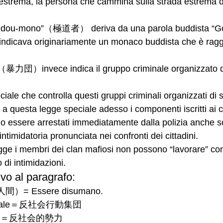
estrema, la persona che cammina sulla strada estrema di
kudou-mono”（極道者） deriva da una parola buddista “G
ava originariamente un monaco buddista che è raggiu
（暴力団）invece indica il gruppo criminale organizzato d
iale che controlla questi gruppi criminali organizzati di
a questa legge speciale adesso i componenti iscritti ai c
 essere arrestati immediatamente dalla polizia anche s
ntimidatoria pronunciata nei confronti dei cittadini. 
gge i membri dei clan mafiosi non possono “lavorare” co
 di intimidazioni.
ivo al paragrafo:
人間）= Essere disumano.
sociale＝反社会行動集団
ciali＝反社会的勢力