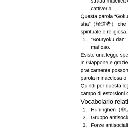
strada malefica 
cattiveria.
Questa parola “Go
sha”（極道者） che indic
spirituale e religiosa.
“Bouryoku-dan”
mafioso.
Esiste una legge spec
in Giappone e grazie 
praticamente possono
parola minacciosa o i
Quindi per questa le
campo di estorsioni o
Vocabolario relat
Hi-ninghen（非
Gruppo anti
Forze antiso