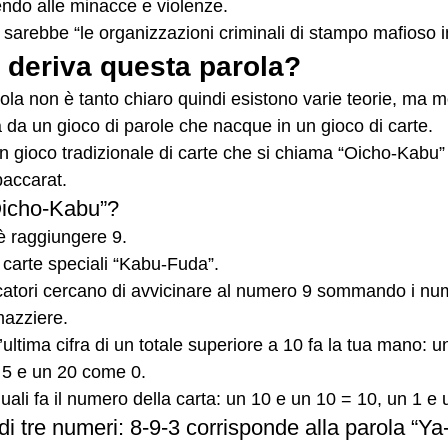
rrendo alle minacce e violenze.
 sarebbe “le organizzazioni criminali di stampo mafioso 
 deriva questa parola? 
ola non è tanto chiaro quindi esistono varie teorie, ma m
 da un gioco di parole che nacque in un gioco di carte.
un gioco tradizionale di carte che si chiama “Oicho
accarat. 
Oicho-Kabu”?
 è raggiungere 9. 
n carte speciali “Kabu-Fuda”.  
ocatori cercano di avvicinare al numero 9 sommando i num
 mazziere.
ultima cifra di un totale superiore a 10 fa la tua mano: u
5 e un 20 come 0. 
ali fa il numero della carta: un 10 e un 10 = 10, un 1 e 
di tre numeri: 8-9-3 corrisponde alla parola “Ya