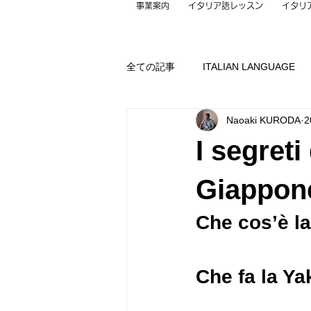
事業案内
イタリア語レッスン
イタリ
全ての記事
ITALIAN LANGUAGE
Naoaki KURODA
2
Guiding
Gadget
Contact
I segreti
LIFE
Music
PC
Pr
Giappon
Che cos’è l
Thought
TOURISM
未分
Che fa la Y