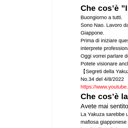
Che cos’è ”
Buongiorno a tutti. 
Sono Nao. Lavoro da m
Giappone. 
Prima di iniziare que
interprete profession
Oggi vorrei parlare 
Potete visionare anch
【Segreti della Yak
No.34 del 4/8/2022
https://www.youtub
Che cos’è la
Avete mai sentit
La Yakuza sarebbe un
mafiosa giapponese st