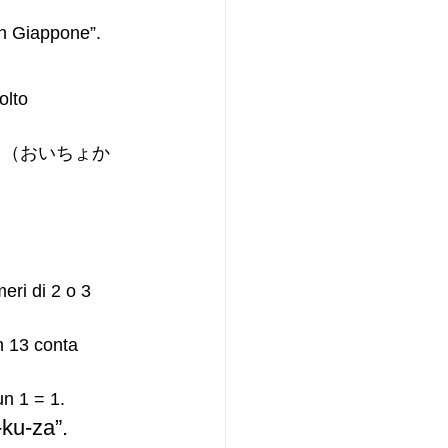
in Giappone”.
olto 
-Kabu” （おいちょか
eri di 2 o 3 
n 13 conta 
un 1 = 1.
-ku-za”.