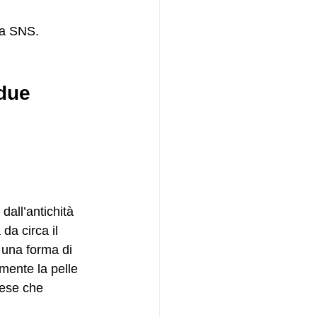
ia SNS.
due 
da circa il 
 una forma di 
mente la pelle 
nese che 