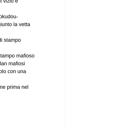
 vizio e 
okudou-
nto la vetta 
i stampo 
 stampo mafioso 
lan mafiosi 
olo con una 
me prima nel 