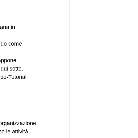
ana in 
ando come 
iappone.
qui sotto.
o-Tutorial 
’organizzazione 
 le attività 