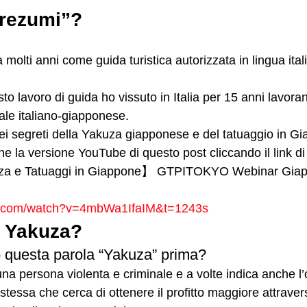
Irezumi”?
olti anni come guida turistica autorizzata in lingua itali
sto lavoro di guida ho vissuto in Italia per 15 anni lavor
ale italiano-giapponese.
dei segreti della Yakuza giapponese e del tatuaggio in G
e la versione YouTube di questo post cliccando il link di 
uza e Tatuaggi in Giappone】 GTPITOKYO Webinar Giapp
e.com/watch?v=4mbWa1IfaIM&t=1243s
 Yakuza?  
o questa parola “Yakuza” prima?
a persona violenta e criminale e a volte indica anche l
essa che cerca di ottenere il profitto maggiore attraverso