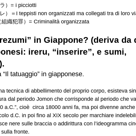
= i picciotti
 teppisti non organizzati ma collegati tra di loro v
i（組織犯罪）= Criminalità organizzata
irezumi” in Giappone? (deriva da 
onesi: ireru, “inserire”, e sumi, 
).
a “Il tatuaggio” in giapponese.
ura dal periodo Jomon che corrisponde al periodo che va 
00 a.C.”, cioè  circa 18000 anni fa, ma poi divenne anche
colo d.C. in poi fino al XIX secolo per marchiare indelebil
risce nere sulle braccia o addirittura con l’ideogramma ci
sulla fronte.