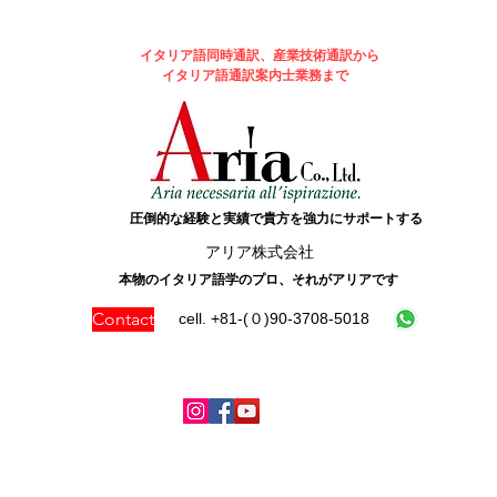
イタリア語同時通訳、産業技術通訳から
イタリア語通訳案内士業務まで
圧倒的な経験と実績で貴方を強力にサポートする
​アリア株式会社
本物のイタリア語学のプロ、それがアリアです
Contact
cell. +81-(０)90-3708-5018