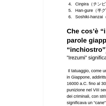
Cinpira（チンピラ）
Han-gure（半グレ）＝I
Soshiki-hanza
Che cos’è “
parole giapp
“inchiostro”
”Irezumi” signific
 Il tatuaggio, come una tecnica di abbellimento del proprio corpo, esisteva sin dall’antichità 
in Giappone, addiritt
16000 a.C. fino al 3
punizione nel VIII se
dei criminali, con st
significava un “cane” 