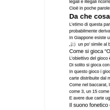
legali e illegali rico
Cioè in poche parole
Da che cosa
L’etimo di questa par
probabilmente deriva
In Giappone esiste 
ぶ）un po’ simile al b
Come si gioca “
L’obiettivo del gioco
Di solito si gioca co
In questo gioco i gi
carte distribuite dal
Come nel baccarat, l’
come 3, un 15 come 
E avere due carte ugu
Il suono fonetico 