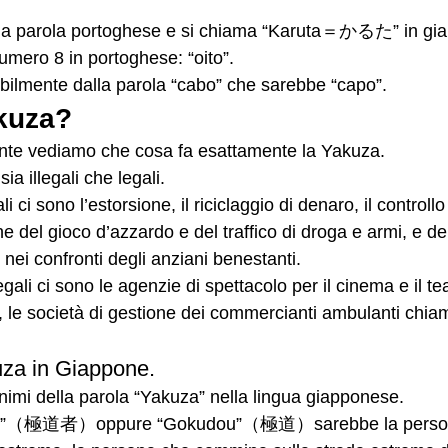
na parola portoghese e si chiama “Karuta＝かるた” in gi
umero 8 in portoghese: “oito”.
ilmente dalla parola “cabo” che sarebbe “capo”. 
kuza? 
nte vediamo che cosa fa esattamente la Yakuza.
sia illegali che legali.
li ci sono l’estorsione, il riciclaggio di denaro, il controllo 
e del gioco d’azzardo e del traffico di droga e armi, e dei 
 nei confronti degli anziani benestanti. 
gali ci sono le agenzie di spettacolo per il cinema e il teatr
i, le società di gestione dei commercianti ambulanti chiama
uza in Giappone.
onimi della parola “Yakuza” nella lingua giapponese.
”（極道者）oppure “Gokudou”（極道）sarebbe la persona 