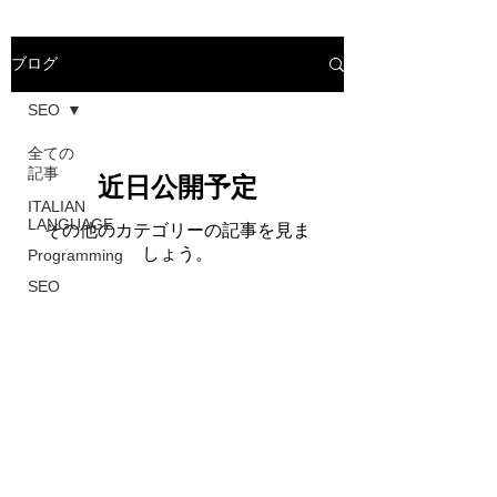
ブログ
SEO
全ての
記事
近日公開予定
ITALIAN
LANGUAGE
その他のカテゴリーの記事を見ま
しょう。
Programming
SEO
App.
お問い合わせ／Contatto
Book
BUSINESS
​アリア株式会社
Consulting
A
ria
Co., Ltd.
Svc.
info@ariajapan.com
Guiding
Gadget