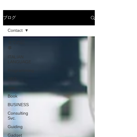
ブログ
Contact
全ての記
事
ITALIAN
LANGUAGE
Programming
SEO
App.
Book
BUSINESS
Consulting
Svc.
Guiding
Gadget