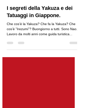
2022年8月6日
読了時間: 7分
I segreti della Yakuza e dei
Tatuaggi in Giappone.
Che cos’è la Yakuza? Che fa la Yakuza? Che
cos’è ”Irezumi”? Buongiorno a tutti. Sono Nao.
Lavoro da molti anni come guida turistica...