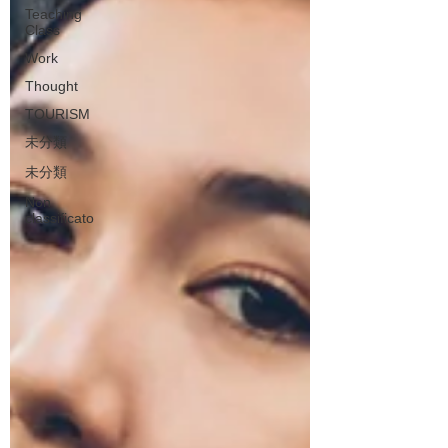
Teaching
Class
Work
Thought
TOURISM
未分類
未分類
Non
classificato