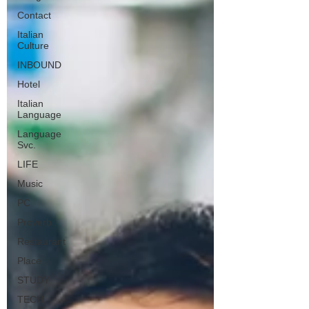
Contact
Italian
Culture
INBOUND
Hotel
Italian
Language
Language
Svc.
LIFE
Music
PC
Proverb
Restaurant
Place
STUDY
TECH.