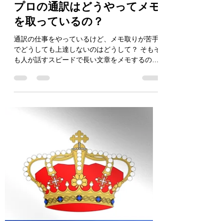
Naoaki KURODA
2021年10月7日
読了時間: 13分
【誰も教えてくれない？！】
プロの通訳はどうやってメモ
を取っているの？
通訳の仕事をやっているけど、メモ取りが苦手
でどうしても上達しないのはどうして？ そもそ
も人が話すスピードで長い文章をメモするのっ
て全然無理じゃない？ 通訳で上手にメモできる
人って速記かなんかやってるの？ 通訳って聞い
たことを適当にメモして適当にまとめて話して
るだけなんじゃな...