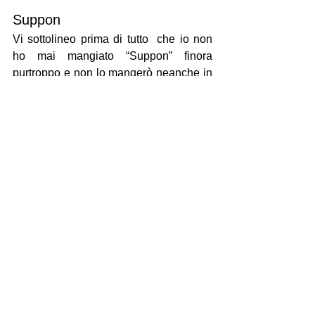
Suppon
Vi sottolineo prima di tutto  che io non 
ho mai mangiato “Suppon” finora 
purtroppo e non lo mangerò neanche in 
futuro, ma devo dire che un piatto molto 
raro, pregiato e costosissimo e quelli 
che lo mangiano dicono che è una delle 
cose più buone del mondo addirittura!
La Suppon sarebbe la trionice, cioè un 
tipo di tartaruga dal guscio morbido e 
d’acqua dolce. 
Un allevamento di Suppon