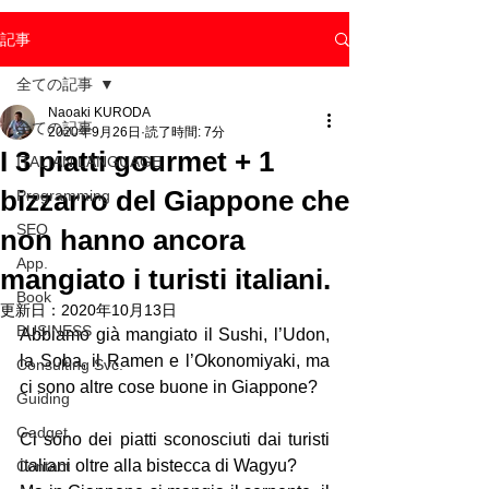
記事
全ての記事
Naoaki KURODA
全ての記事
2020年9月26日
読了時間: 7分
I 3 piatti gourmet + 1
ITALIAN LANGUAGE
bizzarro del Giappone che
Programming
SEO
non hanno ancora
App.
mangiato i turisti italiani.
Book
更新日：
2020年10月13日
BUSINESS
Abbiamo già mangiato il Sushi, l’Udon, 
la Soba, il Ramen e l’Okonomiyaki, ma 
Consulting Svc.
ci sono altre cose buone in Giappone?
Guiding
Gadget
Ci sono dei piatti sconosciuti dai turisti 
italiani oltre alla bistecca di Wagyu?
Contact