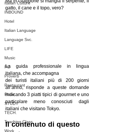
Ma in Giappone si mangia il serpente, il 
Italian Culture
gatto, il cane e il topo, vero?
INBOUND
Hotel
Italian Language
Language Svc.
LIFE
Music
La guida professionale in lingua 
PC
italiana, che accompagna
Proverb
dei turisti italiani più di 200 giorni 
Restaurant
all’anno, risponde a queste domande 
Place
indicando 3 piatti tipici di gourmet e uno 
particolare meno conosciuti dagli 
STUDY
italiani che visitano Tokyo.
TECH.
Teaching Class
Il contenuto di questo 
Work