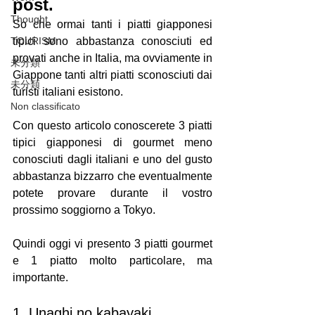
post.
Thought
So che ormai tanti i piatti giapponesi 
TOURISM
tipici sono abbastanza conosciuti ed 
provati anche in Italia, ma ovviamente in 
未分類
Giappone tanti altri piatti sconosciuti dai 
未分類
turisti italiani esistono.
Non classificato
Con questo articolo conoscerete 3 piatti 
tipici giapponesi di gourmet meno 
conosciuti dagli italiani e uno del gusto 
abbastanza bizzarro che eventualmente 
potete provare durante il vostro 
prossimo soggiorno a Tokyo.
Quindi oggi vi presento 3 piatti gourmet 
e 1 piatto molto particolare, ma 
importante.
1. Unaghi no kabayaki