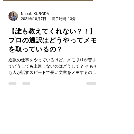
Naoaki KURODA
2021年10月7日
読了時間: 13分
【誰も教えてくれない？！】
プロの通訳はどうやってメモ
を取っているの？
通訳の仕事をやっているけど、メモ取りが苦手
でどうしても上達しないのはどうして？ そもそ
も人が話すスピードで長い文章をメモするのっ
て全然無理じゃない？ 通訳で上手にメモできる
人って速記かなんかやってるの？ 通訳って聞い
たことを適当にメモして適当にまとめて話して
るだけなんじゃな...