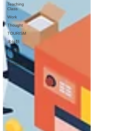
Teaching
Class
Work
Thought
TOURISM
未分類
未分類
Non
classificato