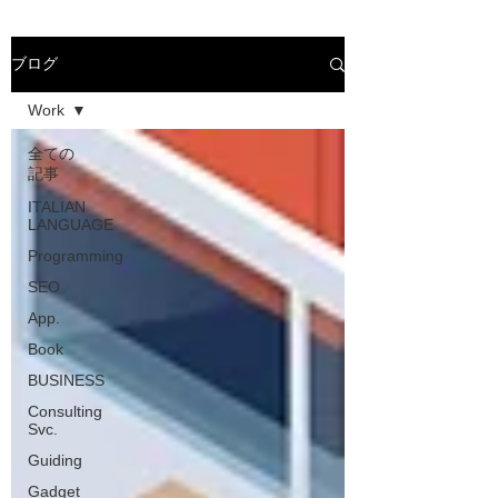
ブログ
Work
全ての
記事
ITALIAN
LANGUAGE
Programming
SEO
App.
Book
BUSINESS
Consulting
Svc.
Guiding
Gadget