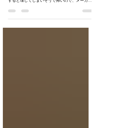
来たんだけど、複雑すぎて自分達だけでメンテ
すると壊してしまいそうで怖いので、メーカー
から専門の技術者を呼びたいが予算的に難しい
ので困っている。 外国製の工業機械を使用して
いるけど、今コロナで渡航制限がかかっている
ため、海外のメーカー...