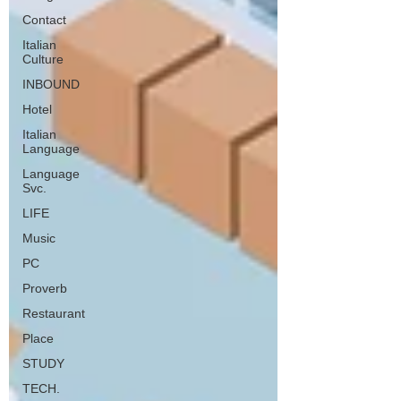
Contact
Italian
Culture
INBOUND
Hotel
Italian
Language
Language
Svc.
LIFE
Music
PC
Proverb
Restaurant
Place
STUDY
TECH.