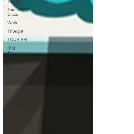
TECH.
Teaching
Class
Work
Thought
TOURISM
未分
類
未分
類
Non
classificato