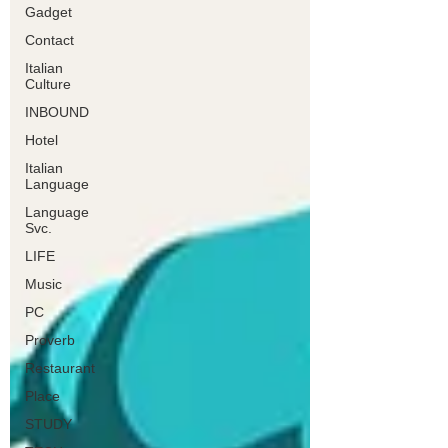
Gadget
Contact
Italian
Culture
INBOUND
Hotel
Italian
Language
Language
Svc.
LIFE
Music
PC
Proverb
Restaurant
Place
STUDY