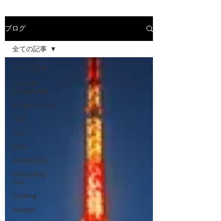
ブログ
全ての記事
全ての記事
ITALIAN
LANGUAGE
Programming
SEO
App.
Book
BUSINESS
Consulting
Svc.
Guiding
Gadget