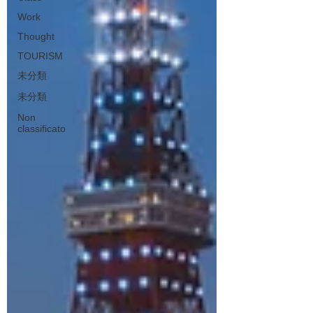
Work
Thought
TOURISM
未分類
未分類
Non
classificato