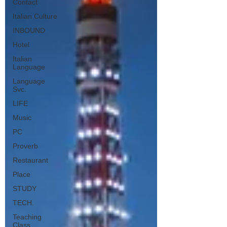
Contact
Italian Culture
INBOUND
Hotel
Italian
Language
Language
Svc.
LIFE
Music
PC
Proverb
Restaurant
Place
STUDY
TECH.
Teaching
Class