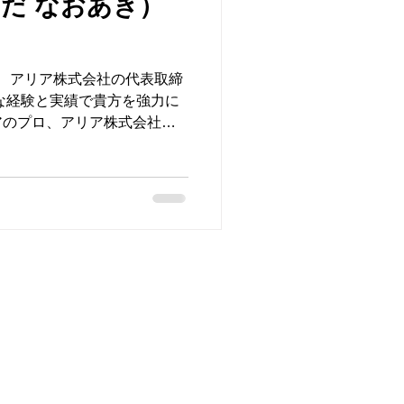
ろだ なおあき）
。 アリア株式会社の代表取締
な経験と実績で貴方を強力に
アのプロ、アリア株式会社ホ
ぞ。 具体的な業務として
として訪日イタリア人観光客