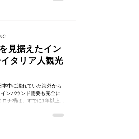
18分
を見据えたイン
ど日本中に溢れていた海外から
うインバウンド需要も完全に
コロナ禍は、すでに1年以上続
AMI」シーズンにも外国人観
し、2021年の夏に延期され