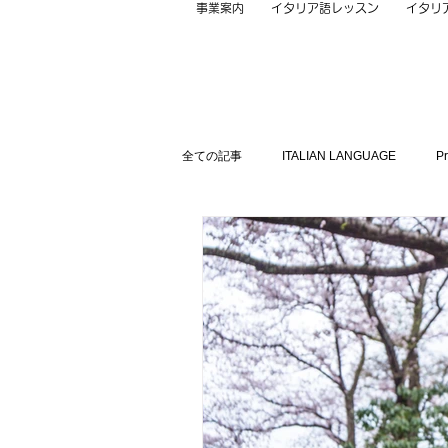
事業案内
イタリア語レッスン
イタリ
全ての記事
ITALIAN LANGUAGE
P
Gadget
Contact
Italian Cult
PC
Proverb
Restaurant
未分類
未分類
Non classific