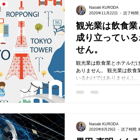
Naoaki KURODA
2020年11月22日
読了時間:
観光業は飲食業
成り立っている
せん。
観光業は飲食業とホテルだ
ありません。 観光業は飲食
いるわけではありませんし
りません。 観光立国を目指
本にとっては、インバウン
ですが、完全に無視（...
Naoaki KURODA
2020年8月29日
読了時間: 