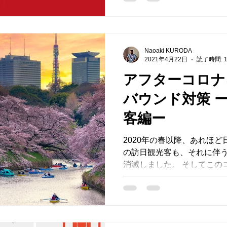
Naoaki KURODA
2021年4月22日
読了時間: 
アフターコロナ
バウンド対策 ーイタリア人観光
客編ー
2020年の春以降、あれほ
の訪日観光客も、それに伴
消滅しました。 そしてこの
いています。 今年の「HAN
光客は来日できませんでした
た東京...