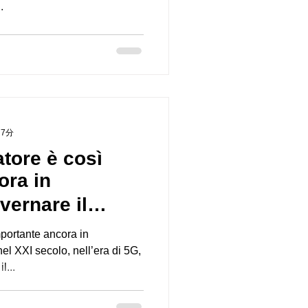
.
 7分
tore è così
ora in
ernare il
istema Sh
mportante ancora in
l XXI secolo, nell’era di 5G,
l...