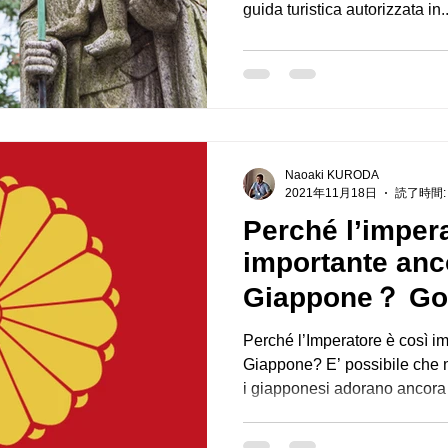
guida turistica autorizzata in..
Naoaki KURODA
2021年11月18日
読了時間:
Perché l’impera
importante anc
Giappone？ Gov
paese con il s
Perché l’Imperatore è così i
Giappone? E’ possibile che ne
i giapponesi adorano ancora i