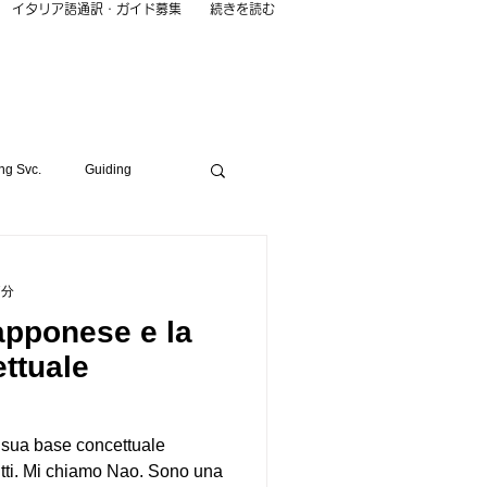
イタリア語通訳・ガイド募集
続きを読む
ng Svc.
Guiding
LIFE
Music
7分
apponese e la
ought
TOURISM
ttuale
 sua base concettuale
tti. Mi chiamo Nao. Sono una