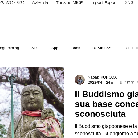
ア語通訳・翻訳
Azienda
Turismo MICE
Import-Export
SNS
rogramming
SEO
App.
Book
BUSINESS
Consulti
ure
INBOUND
Hotel
Italian Language
Language Svc.
Naoaki KURODA
2022年4月24日
読了時間: 
Il Buddismo gi
Place
STUDY
TECH.
Teaching Class
Work
Th
sua base conce
sconosciuta
ato
Il Buddismo giapponese e la
sconosciuta. Buongiorno a tu