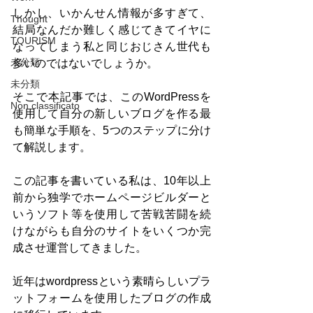
しかし、いかんせん情報が多すぎて、
Thought
結局なんだか難しく感じてきてイヤに
TOURISM
なってしまう私と同じおじさん世代も
未分類
多いのではないでしょうか。
未分類
そこで本記事では、このWordPressを
Non classificato
使用して自分の新しいブログを作る最
も簡単な手順を、5つのステップに分け
て解説します。
この記事を書いている私は、10年以上
前から独学でホームページビルダーと
いうソフト等を使用して苦戦苦闘を続
けながらも自分のサイトをいくつか完
成させ運営してきました。
近年はwordpressという素晴らしいプラ
ットフォームを使用したブログの作成