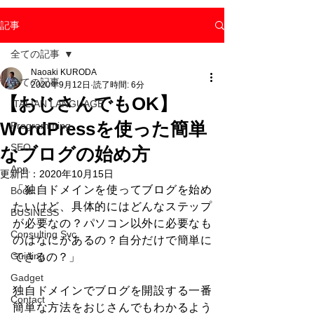
記事
全ての記事
Naoaki KURODA
全ての記事
2020年9月12日
読了時間: 6分
【おじさんでもOK】
ITALIAN LANGUAGE
WordPressを使った簡単
Programming
SEO
なブログの始め方
App.
更新日：
2020年10月15日
「独自ドメインを使ってブログを始め
Book
たいけど、具体的にはどんなステップ
BUSINESS
が必要なの？パソコン以外に必要なも
Consulting Svc.
のはなにがあるの？自分だけで簡単に
Guiding
できるの？」
Gadget
独自ドメインでブログを開設する一番
Contact
簡単な方法をおじさんでもわかるよう