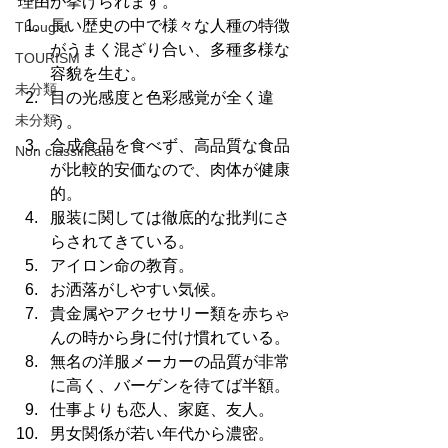
理由が挙げられます。
長い歴史の中で様々な人種の特徴
Thought
がうまく混ざり合い、多種多様な
TOURISM
容貌を生む。
未分類
目の光感度と色彩感覚が全く違
未分類
う。
合成食品を食べず、高品質な食品
Non classificato
が比較的安価なので、肉体が健康
的。
服装に関しては徹底的な批判にさ
らされてきている。
アイロン命の教育。
お洒落がしやすい気候。
貴金属やアクセサリー類を赤ちゃ
んの時から身に付け慣れている。
無名の洋服メーカーの品質が非常
に高く、バーゲンを待てば半額。
仕事よりも恋人、家庭、友人。
男女関係が若い年代から濃密。