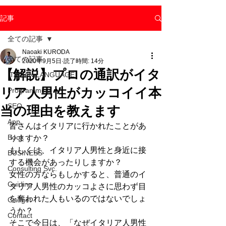
記事
全ての記事
Naoaki KURODA
全ての記事
2020年9月5日
読了時間: 14分
【解説】プロの通訳がイタ
ITALIAN LANGUAGE
リア人男性がカッコイイ本
Programming
SEO
当の理由を教えます
App.
皆さんはイタリアに行かれたことがあ
Book
りますか？
もしくは、イタリア人男性と身近に接
BUSINESS
する機会があったりしますか？
Consulting Svc.
女性の方ならもしかすると、普通のイ
Guiding
タリア人男性のカッコよさに思わず目
を奪われた人もいるのではないでしょ
Gadget
うか？
Contact
そこで今日は、「なぜイタリア人男性