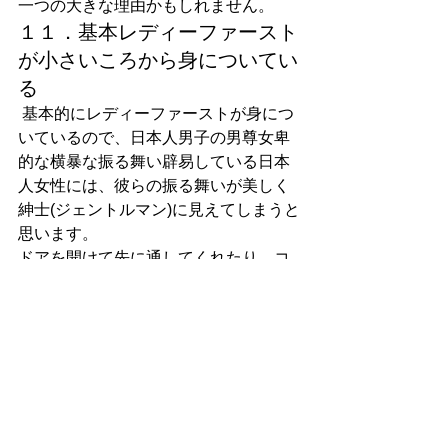
一つの大きな理由かもしれません。
１１．基本レディーファースト
が小さいころから身についてい
る
 基本的にレディーファーストが身につ
いているので、日本人男子の男尊女卑
的な横暴な振る舞い辟易している日本
人女性には、彼らの振る舞いが美しく
紳士(ジェントルマン)に見えてしまうと
思います。
ドアを開けて先に通してくれたり、コ
ートを着るのを手伝ってくれたり、お
水やワインを食事中に注いでくれたり
と、イタリア人の男性は、公の場では
（少なくとも表面的には）みんな女性
にとても親切です。
これにはいくつか理由が考えられま
す。