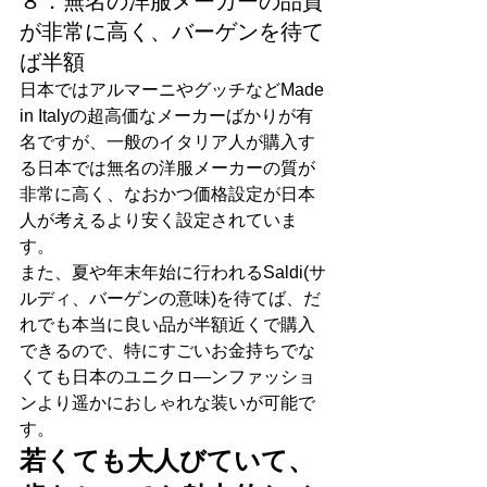
８．無名の洋服メーカーの品質
が非常に高く、バーゲンを待て
ば半額
日本ではアルマーニやグッチなどMade 
in Italyの超高価なメーカーばかりが有
名ですが、一般のイタリア人が購入す
る日本では無名の洋服メーカーの質が
非常に高く、なおかつ価格設定が日本
人が考えるより安く設定されていま
す。
また、夏や年末年始に行われるSaldi(サ
ルディ、バーゲンの意味)を待てば、だ
れでも本当に良い品が半額近くで購入
できるので、特にすごいお金持ちでな
くても日本のユニクロ―ンファッショ
ンより遥かにおしゃれな装いが可能で
す。
若くても大人びていて、