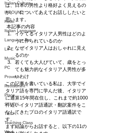
Italian Culture
は、日本の男性より格好よく見えるの
INBOUND
か。」についてあえてお話ししたいと
思います。
Hotel
 本記事の内容
Italian Language
イケてるイタリア人男性はどのよ
Language Svc.
うに作られているのか
なぜイタリア人はおしゃれに見え
LIFE
るのか
Music
若くても大人びていて、歳をとっ
PC
ても魅力的なイタリア人男性が多
いわけ
Proverb
この記事を書いている私は、大学でイ
Restaurant
タリア語を専門に学んだ後、イタリア
Place
に通算15年間在住し、これまで約1000
STUDY
件近いイタリア語通訳・翻訳案件をこ
なしてきたプロのイタリア語通訳で
TECH.
す。
Teaching Class
まず結論からお話すると、以下の11の
Work